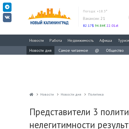
Погода:
+18.3°
Вакансии:
21
82.17$
94.84€
22.01zł
Новости
Работа
Недвижимость
Афиша
Туриз
Новости дня
Самое читаемое
@
Общество
Новости
Новости дня
Политика
Представители 3 полити
нелегитимности резуль