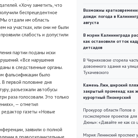
ателей. «Хочу заметить, что
Возможны кратковременн
 получили беспрецедентное
дожди: погода в Калининг
. Мы отдали им область
августа
ем на участках, или они не были
 проявили слабость и допустили
В мэрии Калининграда рас
как остановили отток кад
детсадов
ления партии поданы иски
рушений. «Все нарушения
В Черняховске сгорела част
довоенного здания на улиц
даны в следственные органы.
Тухачевского
ом фальсификации было
 В первой половине дня
Камень Лжи, широкий пля
атуру, разъезжали автобусы
закрытый променад: как 
три
раза голосовали. Это только
курортный Пионерский
ениях», — отметил
Прокурор области Попов о
 редактор газеты «Новые
госэкспертизе проектов для
Дюны»: «Давайте не как со
онференции
, заявили о полной
Мэрия: Ленинский проспект 
влении в правоохранительные