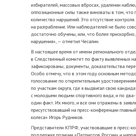
избирателей, массовых вбросах, удалении наблюд
оппозиционные силы также виноваты в том, что
количество нарушений. Это отсутствие контроля
на разграбление. Или наблюдателей не было совс
достаточно обучены, или, что более прискорбно,
нарушения», — отметил Чесалин.
В настоящее время от имени регионального отде
в Следственный комитет по факту выявленных на
зафиксированы, документы, доказательства пере
Особо отмечу, что в этом году основным метод
голосование по открепительным удостоверениям.
по участкам округа, где я выдвигал свою кандид
с молодыми людьми спортивного вида, и по
два-
один факт. Их много, и все они отражены в заявл
присутствовавший на
пресс-конференции
главный
колеса» Игорь Рудников.
Представители КПРФ, участвовавшие в
пресс-к
поддержке позиции «Патриотов России» и напра