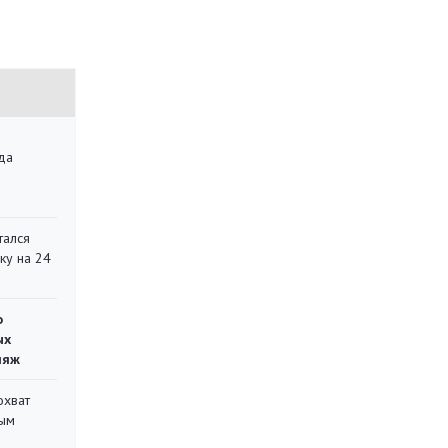
да
»
тался
ку на 24
о
ых
ляж
охват
ным