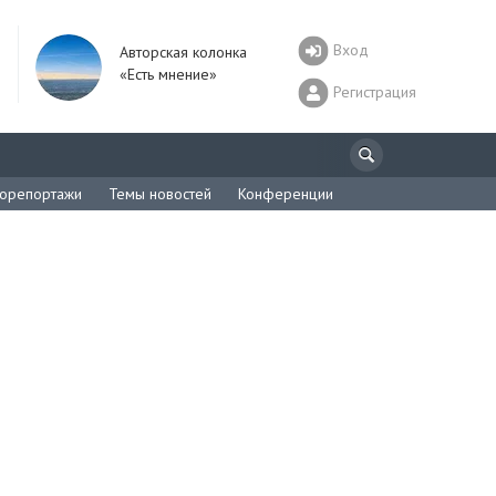
Вход
Авторская колонка
«Есть мнение»
Регистрация
орепортажи
Темы новостей
Конференции