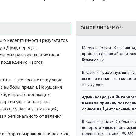
САМОЕ ЧИТАЕМОЕ:
и о нелегитимности результатов
ую Думу, передает
Моряк и врач из Калинингра
прошли в финал «Родников
ом они рассказали в четверг
Газмановых
й подведению итогов
В Калининграде мужчина пы
вынести из магазина космети
льтаты — не соответствующие
тыс. рублей
на выборы пришли. Нарушения
ные, и просто вопиющие.
Администрация Янтарног
 партии украли два раза
назвала причину повторн
но не у нас, а у тех людей,
сливов на Центральный п
ава регионального отделения
В Калининградской области 
новорожденных неонаталь
х выборах выражались в подвозе
скринингом составил 99,6%