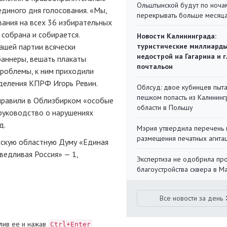
Ольштынской будут по ноча
единого дня голосования. «Мы,
перекрывать больше месяц
вания на всех 36 избирательных
 собрана и собирается.
Новости Калининграда:
нашей партии всячески
туристические миллиарды
недострой на Гагарина и 
баннеры, вешать плакаты
почтальон
 проблемы, к ним приходили
тделения КПРФ Игорь Ревин.
Облсуд: двое кубинцев пыта
пешком попасть из Калинин
аправили в Облизбирком «особые
области в Польшу
 руководство о нарушениях
д.
Мэрия утвердила перечень 
размещения печатных агита
адскую областную Думу «Единая
ведливая Россия» — 1,
Экспертиза не одобрила пр
благоустройства сквера в 
Все новости за день
лив ее и нажав
Ctrl+Enter