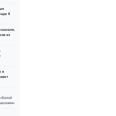
ые
раде 8
сказали,
ров из
ь
е
ж и
живет
 «Белой
 школами»
у