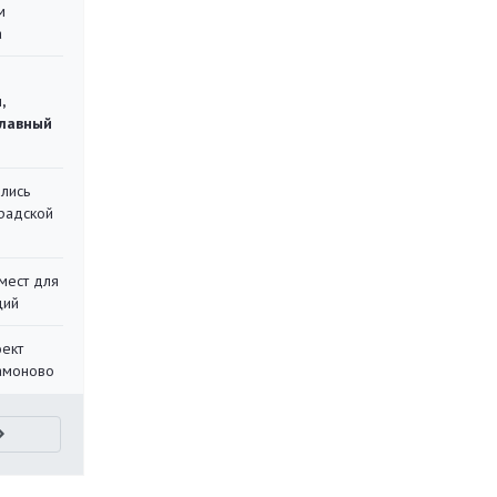
м
а
,
главный
лись
градской
мест для
ций
оект
Мамоново