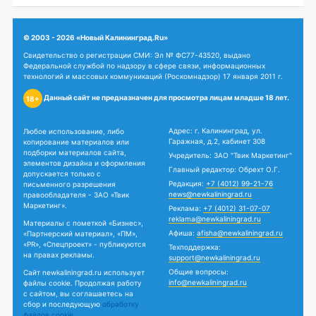
© 2003 - 2026 «Новый Калининград.Ru»
Свидетельство о регистрации СМИ: Эл № ФС77-43520, выдано
Федеральной службой по надзору в сфере связи, информационных
технологий и массовых коммуникаций (Роскомнадзор) 17 января 2011 г.
Данный сайт не предназначен для просмотра лицам младше 18 лет.
18+
Адрес: г. Калининград, ул.
Любое использование, либо
Гаражная, д.2, кабинет 308
копирование материалов или
подборки материалов сайта,
Учредитель: ЗАО "Твик Маркетинг"
элементов дизайна и оформления
Главный редактор: Обрехт О.Г.
допускается только с
Редакция:
+7 (4012) 99-21-76
письменного разрешения
news@newkaliningrad.ru
правообладателя - ЗАО «Твик
Маркетинг».
Реклама:
+7 (4012) 31-07-07
reklama@newkaliningrad.ru
Материалы с пометкой «Бизнес»,
Афиша:
afisha@newkaliningrad.ru
«Партнерский материал», «ПМ»,
«PR», «Спецпроект» - публикуются
Техподдержка:
на правах рекламы.
support@newkaliningrad.ru
Общие вопросы:
Сайт newkaliningrad.ru использует
info@newkaliningrad.ru
файлы cookie. Продолжая работу
с сайтом, вы соглашаетесь на
сбор и последующую
обработку
файлов cookie.