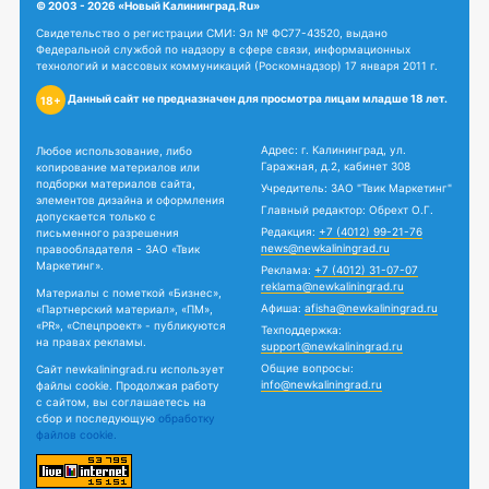
© 2003 - 2026 «Новый Калининград.Ru»
Свидетельство о регистрации СМИ: Эл № ФС77-43520, выдано
Федеральной службой по надзору в сфере связи, информационных
технологий и массовых коммуникаций (Роскомнадзор) 17 января 2011 г.
Данный сайт не предназначен для просмотра лицам младше 18 лет.
18+
Адрес: г. Калининград, ул.
Любое использование, либо
Гаражная, д.2, кабинет 308
копирование материалов или
подборки материалов сайта,
Учредитель: ЗАО "Твик Маркетинг"
элементов дизайна и оформления
Главный редактор: Обрехт О.Г.
допускается только с
Редакция:
+7 (4012) 99-21-76
письменного разрешения
news@newkaliningrad.ru
правообладателя - ЗАО «Твик
Маркетинг».
Реклама:
+7 (4012) 31-07-07
reklama@newkaliningrad.ru
Материалы с пометкой «Бизнес»,
Афиша:
afisha@newkaliningrad.ru
«Партнерский материал», «ПМ»,
«PR», «Спецпроект» - публикуются
Техподдержка:
на правах рекламы.
support@newkaliningrad.ru
Общие вопросы:
Сайт newkaliningrad.ru использует
info@newkaliningrad.ru
файлы cookie. Продолжая работу
с сайтом, вы соглашаетесь на
сбор и последующую
обработку
файлов cookie.