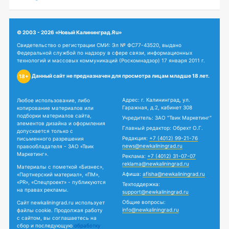
© 2003 - 2026 «Новый Калининград.Ru»
Свидетельство о регистрации СМИ: Эл № ФС77-43520, выдано
Федеральной службой по надзору в сфере связи, информационных
технологий и массовых коммуникаций (Роскомнадзор) 17 января 2011 г.
Данный сайт не предназначен для просмотра лицам младше 18 лет.
18+
Адрес: г. Калининград, ул.
Любое использование, либо
Гаражная, д.2, кабинет 308
копирование материалов или
подборки материалов сайта,
Учредитель: ЗАО "Твик Маркетинг"
элементов дизайна и оформления
Главный редактор: Обрехт О.Г.
допускается только с
Редакция:
+7 (4012) 99-21-76
письменного разрешения
news@newkaliningrad.ru
правообладателя - ЗАО «Твик
Маркетинг».
Реклама:
+7 (4012) 31-07-07
reklama@newkaliningrad.ru
Материалы с пометкой «Бизнес»,
Афиша:
afisha@newkaliningrad.ru
«Партнерский материал», «ПМ»,
«PR», «Спецпроект» - публикуются
Техподдержка:
на правах рекламы.
support@newkaliningrad.ru
Общие вопросы:
Сайт newkaliningrad.ru использует
info@newkaliningrad.ru
файлы cookie. Продолжая работу
с сайтом, вы соглашаетесь на
сбор и последующую
обработку