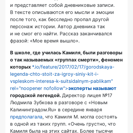
и представляет собой дневниковые записи.
В тексте описываются его мысли и эмоции
после того, как бесследно пропал другой
персонаж истории. Автор дневника так
и не смог его найти. Рассказ заканчивался
фразой: «Мое время вышло».
В школе, где училась Камиля, были разговоры
о так называемых «группах смерти», феномен
которых
*.io/feature/2017/02/17/gorodskaya-
legenda-chto-stoit-za-igroy-siniy-kit-i-
vspleskom-interesa-k-suitsidalnym-pablikam"
rel="noopener nofollow">
эксперты называют
городской легендой.
Директор лицея №17
Людмила Зубкова в разговоре с «Новым
Калининградом.Ru» в середине января
предполагала
, что Камиля М. могла состоять
в одной из таких групп. «Очень грустно, что
Камиля была на этих сайтах. Более тысячи