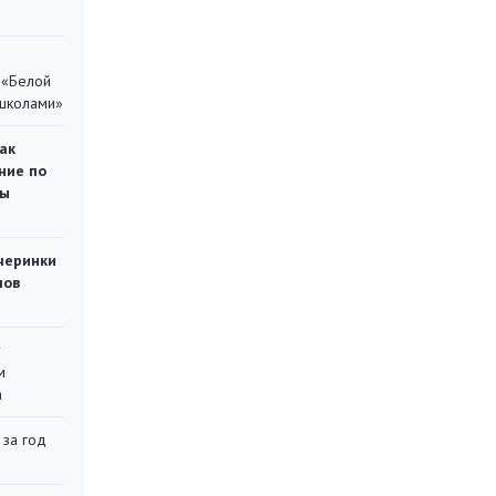
 «Белой
 школами»
ак
ние по
ты
черинки
мов
у
м
а
 за год