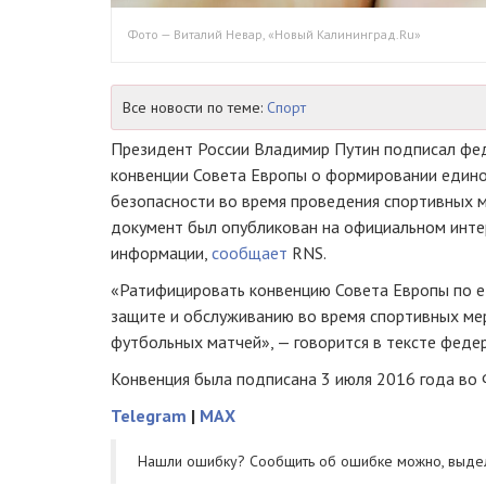
Фото — Виталий Невар, «Новый Калининград.Ru»
Все новости по теме:
Спорт
Президент России Владимир Путин подписал фед
конвенции Совета Европы о формировании един
безопасности во время проведения спортивных 
документ был опубликован на официальном
инте
информации,
сообщает
RNS.
«Ратифицировать конвенцию Совета Европы по е
защите и обслуживанию во время спортивных мер
футбольных матчей», — говорится в тексте федер
Конвенция была подписана 3 июля 2016 года во
Telegram
|
MAX
Нашли ошибку? Cообщить об ошибке можно, выде