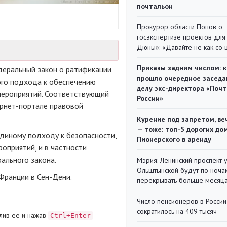
почтальон
Прокурор области Попов о
госэкспертизе проектов для
Дюны»: «Давайте не как со
Приказы задним числом: к
еральный закон о ратификации
прошло очередное заседа
ого подхода к обеспечению
делу экс-директора «Поч
мероприятий. Соответствующий
России»
рнет-портале
правовой
Курение под запретом, ве
— тоже: топ-5 дорогих до
диному подходу к безопасности,
Пионерского в аренду
оприятий, и в частности
ального закона.
Мэрия: Ленинский проспект 
Ольштынской будут по ноча
 Франции в
Сен-Дени
.
перекрывать больше месяц
Число пенсионеров в России
сократилось на 409 тысяч
лив ее и нажав
Ctrl+Enter