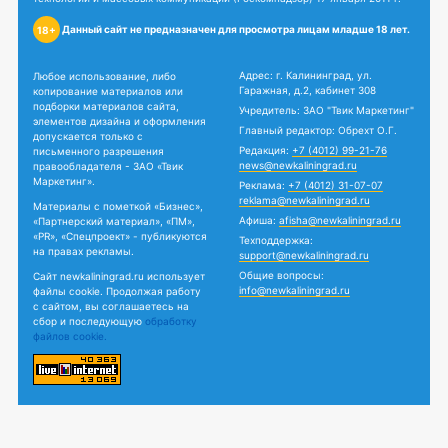
Данный сайт не предназначен для просмотра лицам младше 18 лет.
18+
Адрес: г. Калининград, ул.
Любое использование, либо
Гаражная, д.2, кабинет 308
копирование материалов или
подборки материалов сайта,
Учредитель: ЗАО "Твик Маркетинг"
элементов дизайна и оформления
Главный редактор: Обрехт О.Г.
допускается только с
Редакция:
+7 (4012) 99-21-76
письменного разрешения
news@newkaliningrad.ru
правообладателя - ЗАО «Твик
Маркетинг».
Реклама:
+7 (4012) 31-07-07
reklama@newkaliningrad.ru
Материалы с пометкой «Бизнес»,
Афиша:
afisha@newkaliningrad.ru
«Партнерский материал», «ПМ»,
«PR», «Спецпроект» - публикуются
Техподдержка:
на правах рекламы.
support@newkaliningrad.ru
Общие вопросы:
Сайт newkaliningrad.ru использует
info@newkaliningrad.ru
файлы cookie. Продолжая работу
с сайтом, вы соглашаетесь на
сбор и последующую
обработку
файлов cookie.