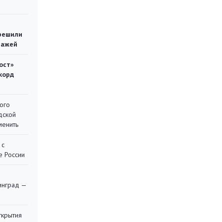
решили
тажей
ост»
корд
ого
дской
менить
 с
е России
я
инград —
ткрытия