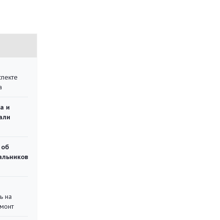
спекте
а
а и
али
 об
чальников
ь на
монт