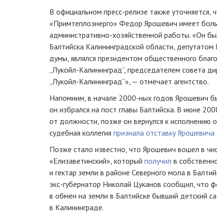
В официальном
пресс-релизе
также уточняется, 
«Примтеплоэнерго» Федор Ярошевич имеет бол
административно-хозяйственной
работы. «Он бы
Балтийска Калининградской области, депутатом
думы, являлся президентом общественного благ
„
Лукойл-Калининград
“, председателем совета д
„
Лукойл-Калининград
“», — отмечает агентство.
Напомним, в начале
2000-ных
годов Ярошевич б
он избрался на пост главы Балтийска. В июне 20
от должности, позже он вернулся к исполнению о
судебная коллегия
признала отставку Ярошевича
Позже стало известно, что Ярошевич вошел в ч
«Елизаветинский», который
получил
в собственно
и гектар земли в районе Северного мола в Балтий
экс-губернатор
Николай Цуканов сообщил, что ф
в обмен на земли в Балтийске бывший детский са
в Калининграде.