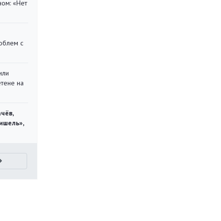
ом: «Нет
облем с
или
етене на
чёв,
ишель»,