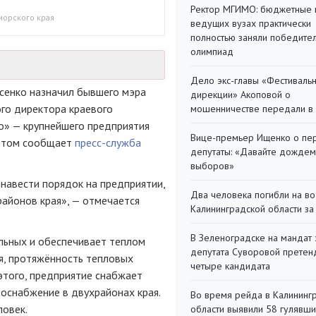
Ректор МГИМО: бюджетные 
морского края
ведущих вузах практически
полностью заняли победите
олимпиад
Дело экс-главы «Фестиваль
сенко назначил бывшего мэра
дирекции» Акоповой о
го директора краевого
мошенничестве передали в
о» — крупнейшего предприятия
Вице-премьер Ищенко о пе
 этом сообщает
пресс-служба
депутаты: «Давайте дождем
выборов»
навести порядок на предприятии,
Два человека погибли на во
районов края», — отмечается
Калининградской области за
В Зеленоградске на мандат 
льных и обеспечивает теплом
депутата Суворовой претен
я, протяжённость тепловых
четыре кандидата
этого, предприятие снабжает
оснабжение в двухрайонах края.
Во время рейда в Калининг
ловек.
области выявили 58 гулявш