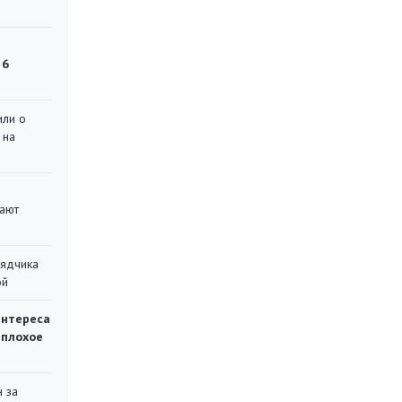
 6
или о
 на
вают
рядчика
ой
интереса
 плохое
 за