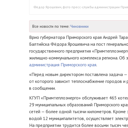
Федор Ярошевич, фото пресс-службы администрации При
Все новости по теме:
Чиновники
Врио губернатора Приморского края Андрей Тара
Балтийска Фёдора Ярошевича на пост генерально
государственного предприятия «Примтеплоэнерг
жилищно-коммунального
комплекса региона. Об
администрация Приморского края
.
«Перед новым директором поставлена задача — 
от которого зависит теплоснабжение городов и 
в сообщении.
КГУП «Примтеплоэнерго» обслуживает 465 коте
29 муниципальных образований Приморского кра
сетей — более одной тысячи километров. Кроме 
водой 12 муниципалитетов, осуществляет электр
На предприятии трудится более восьми тысяч че