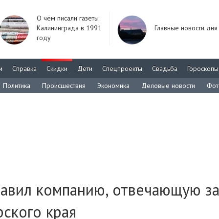
О чём писали газеты
Калининграда в 1991
Главные новости дня
году
м
Справка
Скидки
Дети
Спецпроекты
Свадьба
Гороскопы
Политика
Происшествия
Экономика
Деловые новости
Фот
лавил компанию, отвечающую з
ского края