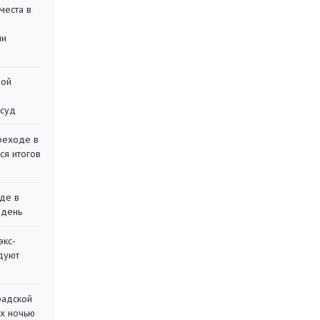
места в
ли
ной
 суд
реходе в
ся итогов
де в
 день
экс-
дуют
радской
их ночью