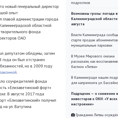
подростков
что новый генеральный директор
ьшой опыт
Возможны грозы: погода в
л главой администрации города
Калининградской области
августа
 Калининградской областной
отворительного фонда
Власти Калининграда сообщ
иректоров ОАО
старте продаж абонементов
муниципальные парковки
ыл депутатом облдумы, затем
В Музее Мирового океана
08 года он был отстранен
рассказали, как восстанавли
бязанностей, но в 2009 году
бастион «Литва»
 законной
.
В Калининграде нашли под
исло соучредителей фонда
для капремонта ул. Бассейн
сть «Елизаветинский форт»
ске. В августе 2017 года
Подрядчик — о снижении 
инвесторов к ОКН: «У всех
орт «Елизаветинский» получил
настроение»
д на ул. Ватутина
Гражданин Литвы осуждён