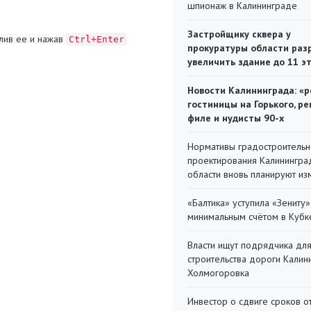
шпионаж в Калининграде
Застройщику сквера у
лив ее и нажав
Ctrl+Enter
прокуратуры области раз
увеличить здание до 11 э
Новости Калининграда: «р
гостиницы на Горького, ре
филе и нудисты 90-х
Нормативы градостроительн
проектирования Калинингра
области вновь планируют из
«Балтика» уступила «Зениту»
минимальным счётом в Кубк
Власти ищут подрядчика дл
строительства дороги Калин
Холмогоровка
Инвестор о сдвиге сроков о