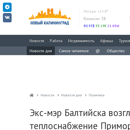
Погода:
+23.8°
Вакансии:
38
80.93$
93.19€
21.69zł
Новости
Работа
Недвижимость
Афиша
Туриз
Новости дня
Самое читаемое
@
Общество
Новости
Новости дня
Политика
Экс-мэр Балтийска возг
теплоснабжение Примор