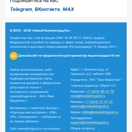
Подпишитесь на нас:
Telegram
,
ВКонтакте
,
MAX
© 2003 - 2026 «Новый Калининград.Ru»
Свидетельство о регистрации СМИ: Эл № ФС77-43520, выдано
Федеральной службой по надзору в сфере связи, информационных
технологий и массовых коммуникаций (Роскомнадзор) 17 января 2011 г.
Данный сайт не предназначен для просмотра лицам младше 18 лет.
18+
Адрес: г. Калининград, ул.
Любое использование, либо
Гаражная, д.2, кабинет 308
копирование материалов или
подборки материалов сайта,
Учредитель: ЗАО "Твик Маркетинг"
элементов дизайна и оформления
Главный редактор: Обрехт О.Г.
допускается только с
Редакция:
+7 (4012) 99-21-76
письменного разрешения
news@newkaliningrad.ru
правообладателя - ЗАО «Твик
Маркетинг».
Реклама:
+7 (4012) 31-07-07
reklama@newkaliningrad.ru
Материалы с пометкой «Бизнес»,
Афиша:
afisha@newkaliningrad.ru
«Партнерский материал», «ПМ»,
«PR», «Спецпроект» - публикуются
Техподдержка:
на правах рекламы.
support@newkaliningrad.ru
Общие вопросы:
Сайт newkaliningrad.ru использует