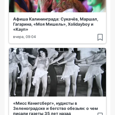
Афиша Калининграда: Сукачёв, Маршал,
Гагарина, «Моя Мишель», Xolidayboy и
«Кауп»
вчера, 09:04
«Мисс Кенигсберг», нудисты в
Зеленоградске и бегство обезьян: о чем
писали газеты 35 лет назад