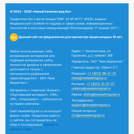
© 2003 - 2026 «Новый Калининград.Ru»
Свидетельство о регистрации СМИ: Эл № ФС77-43520, выдано
Федеральной службой по надзору в сфере связи, информационных
технологий и массовых коммуникаций (Роскомнадзор) 17 января 2011 г.
Данный сайт не предназначен для просмотра лицам младше 18 лет.
18+
Адрес: г. Калининград, ул.
Любое использование, либо
Гаражная, д.2, кабинет 308
копирование материалов или
подборки материалов сайта,
Учредитель: ЗАО "Твик Маркетинг"
элементов дизайна и оформления
Главный редактор: Обрехт О.Г.
допускается только с
Редакция:
+7 (4012) 99-21-76
письменного разрешения
news@newkaliningrad.ru
правообладателя - ЗАО «Твик
Маркетинг».
Реклама:
+7 (4012) 31-07-07
reklama@newkaliningrad.ru
Материалы с пометкой «Бизнес»,
Афиша:
afisha@newkaliningrad.ru
«Партнерский материал», «ПМ»,
«PR», «Спецпроект» - публикуются
Техподдержка:
на правах рекламы.
support@newkaliningrad.ru
Общие вопросы:
Сайт newkaliningrad.ru использует
info@newkaliningrad.ru
файлы cookie. Продолжая работу
с сайтом, вы соглашаетесь на
сбор и последующую
обработку
файлов cookie.