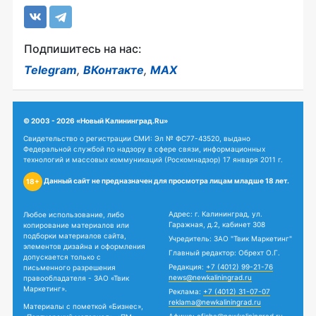
Подпишитесь на нас:
Telegram
,
ВКонтакте
,
MAX
© 2003 - 2026 «Новый Калининград.Ru»
Свидетельство о регистрации СМИ: Эл № ФС77-43520, выдано
Федеральной службой по надзору в сфере связи, информационных
технологий и массовых коммуникаций (Роскомнадзор) 17 января 2011 г.
Данный сайт не предназначен для просмотра лицам младше 18 лет.
18+
Адрес: г. Калининград, ул.
Любое использование, либо
Гаражная, д.2, кабинет 308
копирование материалов или
подборки материалов сайта,
Учредитель: ЗАО "Твик Маркетинг"
элементов дизайна и оформления
Главный редактор: Обрехт О.Г.
допускается только с
Редакция:
+7 (4012) 99-21-76
письменного разрешения
news@newkaliningrad.ru
правообладателя - ЗАО «Твик
Маркетинг».
Реклама:
+7 (4012) 31-07-07
reklama@newkaliningrad.ru
Материалы с пометкой «Бизнес»,
Афиша:
afisha@newkaliningrad.ru