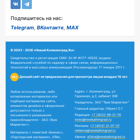
Подпишитесь на нас:
Telegram
,
ВКонтакте
,
MAX
© 2003 - 2026 «Новый Калининград.Ru»
Свидетельство о регистрации СМИ: Эл № ФС77-43520, выдано
Федеральной службой по надзору в сфере связи, информационных
технологий и массовых коммуникаций (Роскомнадзор) 17 января 2011 г.
Данный сайт не предназначен для просмотра лицам младше 18 лет.
18+
Адрес: г. Калининград, ул.
Любое использование, либо
Гаражная, д.2, кабинет 308
копирование материалов или
подборки материалов сайта,
Учредитель: ЗАО "Твик Маркетинг"
элементов дизайна и оформления
Главный редактор: Обрехт О.Г.
допускается только с
Редакция:
+7 (4012) 99-21-76
письменного разрешения
news@newkaliningrad.ru
правообладателя - ЗАО «Твик
Маркетинг».
Реклама:
+7 (4012) 31-07-07
reklama@newkaliningrad.ru
Материалы с пометкой «Бизнес»,
Афиша:
afisha@newkaliningrad.ru
«Партнерский материал», «ПМ»,