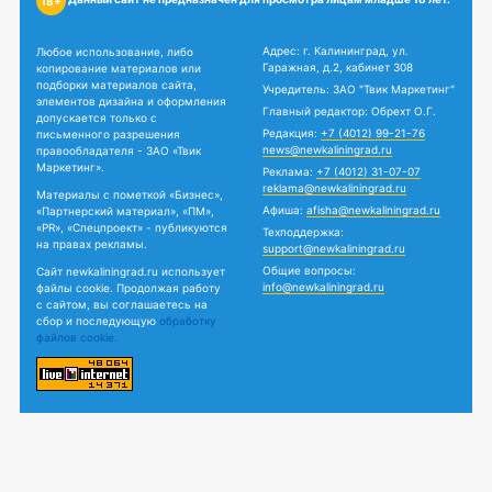
18+
Адрес: г. Калининград, ул.
Любое использование, либо
Гаражная, д.2, кабинет 308
копирование материалов или
подборки материалов сайта,
Учредитель: ЗАО "Твик Маркетинг"
элементов дизайна и оформления
Главный редактор: Обрехт О.Г.
допускается только с
Редакция:
+7 (4012) 99-21-76
письменного разрешения
news@newkaliningrad.ru
правообладателя - ЗАО «Твик
Маркетинг».
Реклама:
+7 (4012) 31-07-07
reklama@newkaliningrad.ru
Материалы с пометкой «Бизнес»,
Афиша:
afisha@newkaliningrad.ru
«Партнерский материал», «ПМ»,
«PR», «Спецпроект» - публикуются
Техподдержка:
на правах рекламы.
support@newkaliningrad.ru
Общие вопросы:
Сайт newkaliningrad.ru использует
info@newkaliningrad.ru
файлы cookie. Продолжая работу
с сайтом, вы соглашаетесь на
сбор и последующую
обработку
файлов cookie.