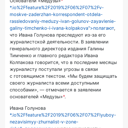
Основатели «Медузы»
*
*.io%2Ffeature%2F2019%2F06%2F07%2Fv-
moskve-zaderzhan-korrespondent-otdela-
rassledovaniy-meduzy-ivan-golunov-zayavlenie-
galiny-timchenko-i-ivana-kolpakova">полагают
,
что Ивана Голунова преследуют из-за его
журналистской деятельности. В заявлении
генерального директора издания Галины
Тимченко и главного редактора Ивана
Колпакова говорится, что в последние месяцы
журналисту поступали угрозы в связи
с готовящимся текстом. «Мы будем защищать
своего журналиста всеми доступными
способами», — отмечается в заявлении
основателей «Медузы»
*
.
Ивана Голунова
*.io%2Ffeature%2F2019%2F06%2F07%2Flyuboy-
nezavisimyy-zhurnalist-v-zone-