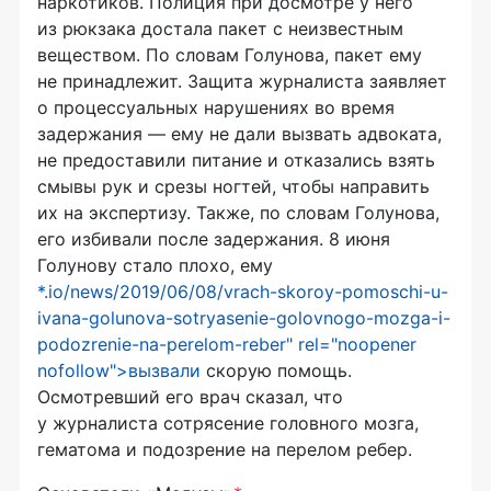
наркотиков. Полиция при досмотре у него
из рюкзака достала пакет с неизвестным
веществом. По словам Голунова, пакет ему
не принадлежит. Защита журналиста заявляет
о процессуальных нарушениях во время
задержания — ему не дали вызвать адвоката,
не предоставили питание и отказались взять
смывы рук и срезы ногтей, чтобы направить
их на экспертизу. Также, по словам Голунова,
его избивали после задержания. 8 июня
Голунову стало плохо, ему
*.io/news/2019/06/08/vrach-skoroy-pomoschi-u-
ivana-golunova-sotryasenie-golovnogo-mozga-i-
podozrenie-na-perelom-reber" rel="noopener
nofollow">вызвали
скорую помощь.
Осмотревший его врач сказал, что
у журналиста сотрясение головного мозга,
гематома и подозрение на перелом ребер.