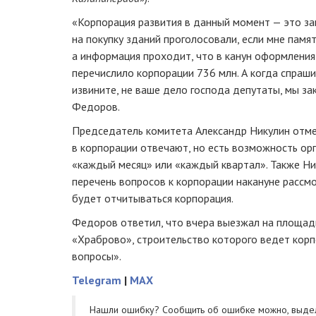
«Корпорация развития в данный момент — это за
на покупку зданий проголосовали, если мне памят
а информация проходит, что в канун оформлени
перечислило корпорации 736 млн. А когда спрашив
извините, не ваше дело господа депутаты, мы за
Федоров.
Председатель комитета Александр Никулин отме
в корпорации отвечают, но есть возможность ор
«каждый месяц» или «каждый квартал». Также Н
перечень вопросов к корпорации накануне рассм
будет отчитываться корпорация.
Федоров ответил, что вчера выезжал на площад
«Храброво», строительство которого ведет корпо
вопросы».
Telegram
|
MAX
Нашли ошибку? Cообщить об ошибке можно, выде