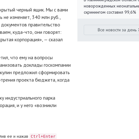
новорожденных неонаталь
крытый черный ящик. Мы с вами
скринингом составил 99,6%
ь не изменяет, 340 млн руб.,
я документов правительство
Все новости за день
аем, куда-что, они говорят:
крытая корпорация», — сказал
тил, что ему на вопросы
ганизовать доклады госкомпании
икулин предложил сформировать
отрения проекта бюджета, когда
ку индустриального парка
рация, и у него «возникли
лив ее и нажав
Ctrl+Enter