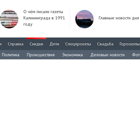
О чём писали газеты
Калининграда в 1991
Главные новости дня
году
м
Справка
Скидки
Дети
Спецпроекты
Свадьба
Гороскопы
Политика
Происшествия
Экономика
Деловые новости
Фот