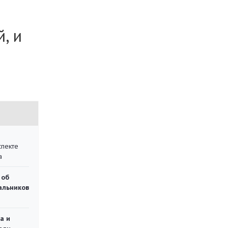
, и
спекте
а
 об
чальников
а и