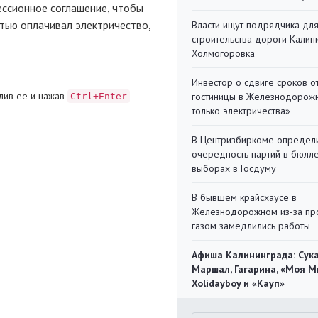
ессионное соглашение, чтобы
стью оплачивал электричество,
Власти ищут подрядчика дл
строительства дороги Калин
Холмогоровка
Инвестор о сдвиге сроков о
лив ее и нажав
гостиницы в Железнодорожн
Ctrl+Enter
только электричества»
В Центризбиркоме определ
очередность партий в бюлл
выборах в Госдуму
В бывшем крайсхаусе в
Железнодорожном из-за пр
газом замедлились работы
Афиша Калининграда: Сука
Маршал, Гагарина, «Моя М
Xolidayboy и «Кауп»