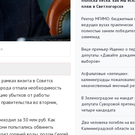
полоска песка: как мы иск
пляж в Светлогорске
Ректор МГИМО: бюджетные 
ведущих вузах практически
полностью заняли победите
олимпиад
ад
Вице-премьер Ищенко о пе
депутаты: «Давайте дождем
выборов»
Асфальтовые «лепешки»:
калининградцы пожаловалис
 рамках визита в Советск
некачественный ямочный ре
 города отпала необходимость
ацию убытков от работы
В Зеленоградске на мандат 
 правительства во вторник,
депутата Суворовой претен
четыре кандидата
иходил за 30 млн руб. Как
Два человека погибли на во
 они попытались обвинить
Калининградской области за
удет горячей воды, потом Сергей