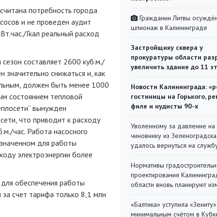
ссчитана потребность города
Гражданин Литвы осуждён
сосов и не проведен аудит
шпионаж в Калининграде
Вт.час./Гкал реальный расход
Застройщику сквера у
прокуратуры области раз
сезон составляет 2600 куб.м./
увеличить здание до 11 э
н значительно снижаться и, как
льным, должен быть менее 1000
Новости Калининграда: «р
ным состоянием тепловой
гостиницы на Горького, ре
филе и нудисты 90-х
еплосети“ вынужден
ети, что приводит к расходу
Уволенному за давление на
.м./час. Работа насосного
чиновнику из Зеленоградска
азначенном для работы
удалось вернуться на служб
сходу электроэнергии более
Нормативы градостроительн
проектирования Калинингра
о для обеспечения работы
области вновь планируют из
л за счет тарифа только 8,1 млн
«Балтика» уступила «Зениту»
минимальным счётом в Кубк