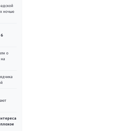
радской
их ночью
 6
или о
 на
рядчика
ой
вают
интереса
 плохое