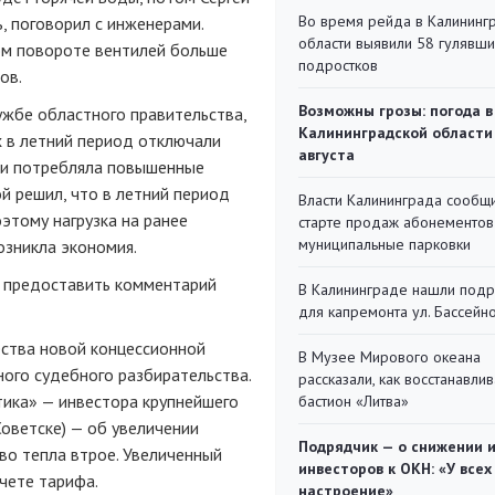
Во время рейда в Калининг
, поговорил с инженерами.
области выявили 58 гулявш
ком повороте вентилей больше
подростков
ов.
Возможны грозы: погода в
ужбе областного правительства,
Калининградской области
их в летний период отключали
августа
у и потребляла повышенные
й решил, что в летний период
Власти Калининграда сообщ
этому нагрузка на ранее
старте продаж абонементов
муниципальные парковки
озникла экономия.
о предоставить комментарий
В Калининграде нашли под
для капремонта ул. Бассейн
ства новой концессионной
В Музее Мирового океана
ного судебного разбирательства.
рассказали, как восстанавли
тика» — инвестора крупнейшего
бастион «Литва»
Советске) — об увеличении
Подрядчик — о снижении 
во тепла втрое. Увеличенный
инвесторов к ОКН: «У всех
чете тарифа.
настроение»