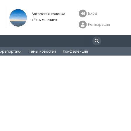
Вход
Авторская колонка
«Есть мнение»
Регистрация
орепортажи
Темы новостей
Конференции