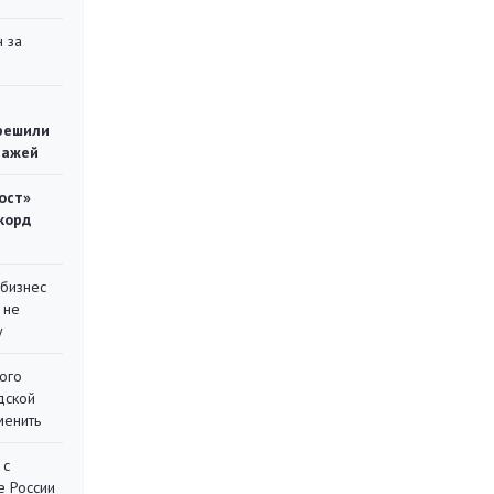
 за
решили
тажей
ост»
корд
 бизнес
 не
у
ого
дской
менить
 с
е России