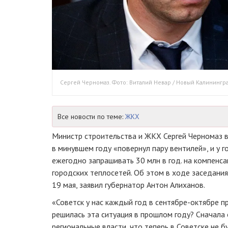
Сергей Черномаз. Фото: Виталий Невар / Новый Калинингр
Все новости по теме:
ЖКХ
Министр строительства и ЖКХ Сергей Черномаз в
в минувшем году «повернул пару вентилей», и у
ежегодно запрашивать 30 млн в год. на компенс
городских теплосетей. Об этом в ходе заседания
19 мая, заявил губернатор Антон Алиханов.
«Советск у нас каждый год в сентябре-октябре пр
решилась эта ситуация в прошлом году? Сначала
региональные власти, что теперь в Советске не б