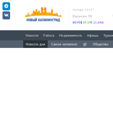
Погода:
+23.5°
Вакансии:
38
80.93$
93.19€
21.69zł
Новости
Работа
Недвижимость
Афиша
Туриз
Новости дня
Самое читаемое
@
Общество