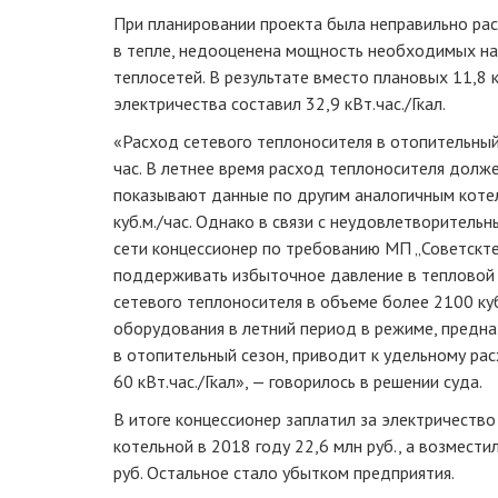
При планировании проекта была неправильно ра
в тепле, недооценена мощность необходимых на
теплосетей. В результате вместо плановых 11,8 к
электричества составил 32,9 кВт.час./Гкал.
«Расход сетевого теплоносителя в отопительный 
час. В летнее время расход теплоносителя долже
показывают данные по другим аналогичным коте
куб.м./час. Однако в связи с неудовлетворитель
сети концессионер по требованию МП „Советскт
поддерживать избыточное давление в тепловой с
сетевого теплоносителя в объеме более 2100 куб
оборудования в летний период в режиме, предн
в отопительный сезон, приводит к удельному ра
60 кВт.час./Гкал», — говорилось в решении суда.
В итоге концессионер заплатил за электричеств
котельной в 2018 году 22,6 млн руб., а возмести
руб. Остальное стало убытком предприятия.