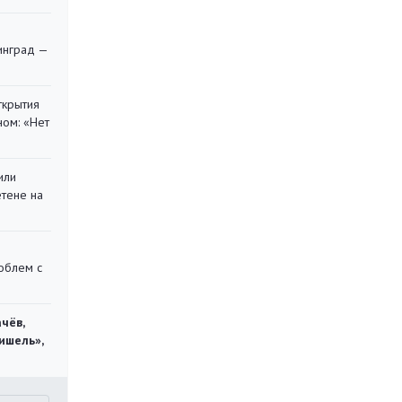
я
инград —
ткрытия
ом: «Нет
или
етене на
облем с
чёв,
ишель»,