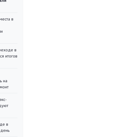
али
места в
ли
реходе в
ся итогов
ь на
монт
экс-
дуют
де в
 день