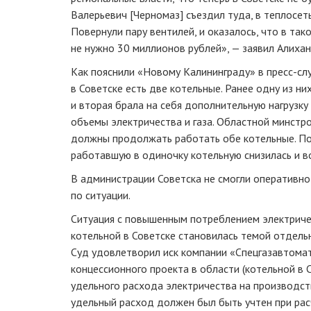
Валерьевич [Черномаз] съездил туда, в теплосеть
Повернули пару вентилей, и оказалось, что в та
не нужно 30 миллионов рублей», — заявил Алихан
Как пояснили «Новому Калининграду» в пресс-сл
в Советске есть две котельные. Ранее одну из н
и вторая брала на себя дополнительную нагрузк
объемы электричества и газа. Областной минстро
должны продолжать работать обе котельные. По
работавшую в одиночку котельную снизилась и в
В администрации Советска не смогли оперативн
по ситуации.
Ситуация с повышенным потреблением электриче
котельной в Советске становилась темой отдель
Суд удовлетворил иск компании «Спецгазавтома
концессионного проекта в области (котельной в 
удельного расхода электричества на производст
удельный расход должен был быть учтен при рас