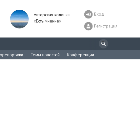
Вход
Авторская колонка
«Есть мнение»
Регистрация
орепортажи
Темы новостей
Конференции