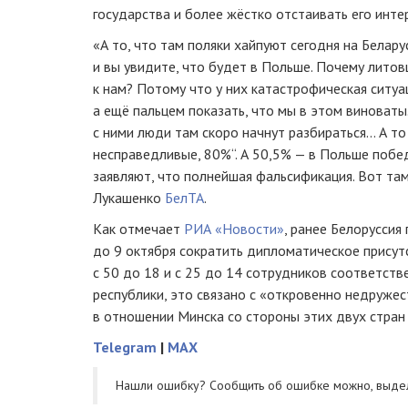
государства и более жёстко отстаивать его инте
«А то, что там поляки хайпуют сегодня на Белар
и вы увидите, что будет в Польше. Почему литовц
к нам? Потому что у них катастрофическая ситуа
а ещё пальцем показать, что мы в этом виноват
с ними люди там скоро начнут разбираться... А то
несправедливые, 80%“. А 50,5% — в Польше побед
заявляют, что полнейшая фальсификация. Вот там
Лукашенко
БелТА
.
Как отмечает
РИА «Новости»
, ранее Белорусси
до 9 октября сократить дипломатическое присут
с 50 до 18 и с 25 до 14 сотрудников соответств
республики, это связано с «откровенно недруж
в отношении Минска со стороны этих двух стран 
Telegram
|
MAX
Нашли ошибку? Cообщить об ошибке можно, выде