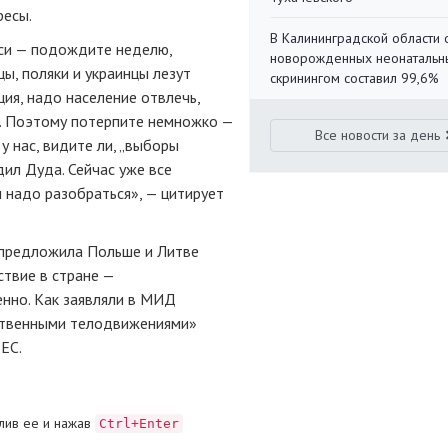
ресы.
В Калининградской области 
уси — подождите неделю,
новорожденных неонаталь
ы, поляки и украинцы лезут
скринингом составил 99,6%
ция, надо население отвлечь,
ы. Поэтому потерпите немножко —
Все новости за день
 у нас, видите ли, „выборы
ил Дуда. Сейчас уже все
 надо разобраться», — цитирует
я предложила Польше и Литве
ствие в стране —
енно. Как заявляли в МИД
ественными телодвижениями»
ЕС.
лив ее и нажав
Ctrl+Enter