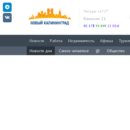
Погода:
+17.2°
Вакансии:
21
82.17$
94.84€
22.01zł
Новости
Работа
Недвижимость
Афиша
Туриз
Новости дня
Самое читаемое
@
Общество