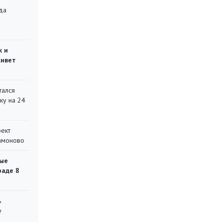
да
»
ж и
живет
тался
ку на 24
оект
Мамоново
ые
раде 8
ь
е