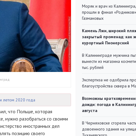
Моряк и врач из Калинингра
прошли в финал «Родников
Газмановых
Камень Лжи, широкий пля
закрытый променад: как 
курортный Пионерский
В Калининграде мужчина пы
вынести из магазина космети
тыс. рублей
инград
Экспертиза не одобрила пр
благоустройства сквера в 
Возможны кратковременн
и летом 2020 года
дожди: погода в Калининг
августа
ил, что Польше, которая
е, нужно разобраться со своими
В Черняховске сгорела част
нистерство иностранных дел
довоенного здания на улиц
влять позицию своего
Тухачевского