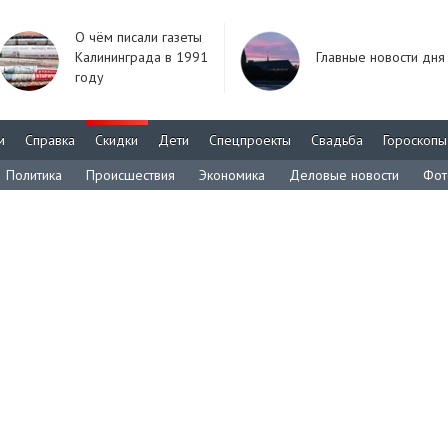
О чём писали газеты
Калининграда в 1991
Главные новости дня
году
м
Справка
Скидки
Дети
Спецпроекты
Свадьба
Гороскопы
Политика
Происшествия
Экономика
Деловые новости
Фот