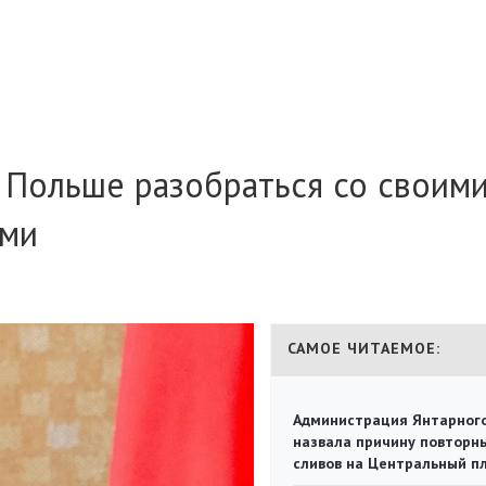
 Польше разобраться со своим
ами
САМОЕ ЧИТАЕМОЕ:
Администрация Янтарног
назвала причину повторн
сливов на Центральный п