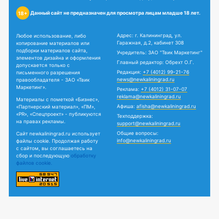
Данный сайт не предназначен для просмотра лицам младше 18 лет.
18+
Адрес: г. Калининград, ул.
Любое использование, либо
Гаражная, д.2, кабинет 308
копирование материалов или
подборки материалов сайта,
Учредитель: ЗАО "Твик Маркетинг"
элементов дизайна и оформления
Главный редактор: Обрехт О.Г.
допускается только с
Редакция:
+7 (4012) 99-21-76
письменного разрешения
news@newkaliningrad.ru
правообладателя - ЗАО «Твик
Маркетинг».
Реклама:
+7 (4012) 31-07-07
reklama@newkaliningrad.ru
Материалы с пометкой «Бизнес»,
Афиша:
afisha@newkaliningrad.ru
«Партнерский материал», «ПМ»,
«PR», «Спецпроект» - публикуются
Техподдержка:
на правах рекламы.
support@newkaliningrad.ru
Общие вопросы:
Сайт newkaliningrad.ru использует
info@newkaliningrad.ru
файлы cookie. Продолжая работу
с сайтом, вы соглашаетесь на
сбор и последующую
обработку
файлов cookie.