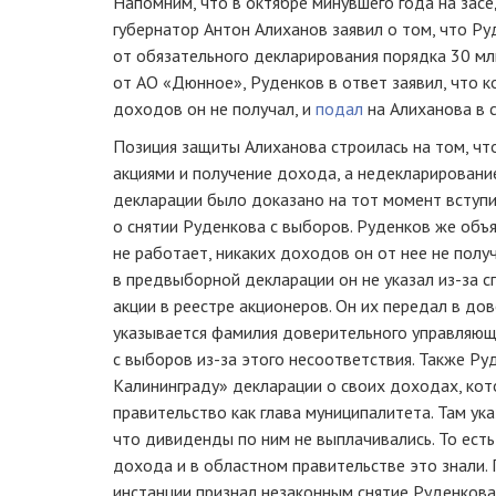
Напомним, что в октябре минувшего года на зас
губернатор Антон Алиханов заявил о том, что Р
от обязательного декларирования порядка 30 мл
от АО «Дюнное», Руденков в ответ заявил, что к
доходов он не получал, и
подал
на Алиханова в с
Позиция защиты Алиханова строилась на том, чт
акциями и получение дохода, а недекларировани
декларации было доказано на тот момент вступ
о снятии Руденкова с выборов. Руденков же объя
не работает, никаких доходов он от нее не получ
в предвыборной декларации он не указал из-за 
акции в реестре акционеров. Он их передал в до
указывается фамилия доверительного управляющег
с выборов из-за этого несоответствия. Также Р
Калининграду» декларации о своих доходах, кот
правительство как глава муниципалитета. Там ука
что дивиденды по ним не выплачивались. То есть
дохода и в областном правительстве это знали.
инстанции признал незаконным снятие Руденкова 