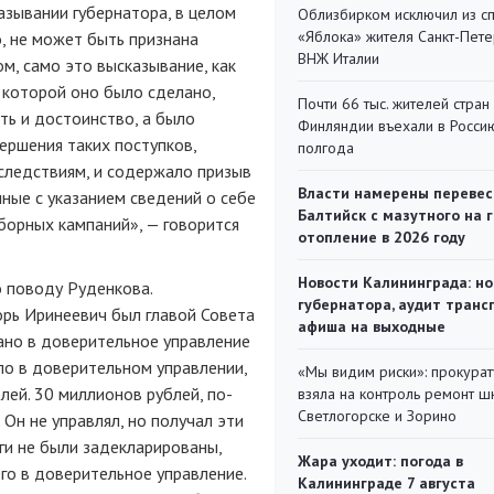
азывании губернатора, в целом
Облизбирком исключил из с
«Яблока» жителя Санкт-Пете
, не может быть признана
ВНЖ Италии
м, само это высказывание, как
в которой оно было сделано,
Почти 66 тыс. жителей стран
сть и достоинство, а было
Финляндии въехали в Росси
ершения таких поступков,
полгода
оследствиям, и содержало призыв
Власти намерены перевес
ные с указанием сведений о себе
Балтийск с мазутного на 
борных кампаний», — говорится
отопление в 2026 году
Новости Калининграда: но
 поводу Руденкова.
губернатора, аудит транс
орь Иринеевич был главой Совета
афиша на выходные
ано в доверительное управление
ло в доверительном управлении,
«Мы видим риски»: прокура
ей. 30 миллионов рублей, по-
взяла на контроль ремонт ш
Светлогорске и Зорино
Он не управлял, но получал эти
ги не были задекларированы,
Жара уходит: погода в
его в доверительное управление.
Калининграде 7 августа