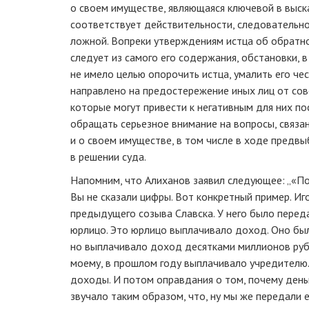
о своем имуществе, являющаяся ключевой в выск
соответствует действительности, следовательно
ложной. Вопреки утверждениям истца об обратно
следует из самого его содержания, обстановки, 
не имело целью опорочить истца, умалить его че
направлено на предостережение иных лиц от сов
которые могут привести к негативным для них п
обращать серьезное внимание на вопросы, связан
и о своем имуществе, в том числе в ходе предвы
в решении суда.
Напомним, что Алиханов заявил следующее: „«По
Вы не сказали цифры. Вот конкретный пример. Иг
предыдущего созыва Славска. У него было перед
юрлицо. Это юрлицо выплачивало доход. Оно бы
но выплачивало доход десятками миллионов рубл
моему, в прошлом году выплачивало учредителю. 
доходы. И потом оправдания о том, почему день
звучало таким образом, что, ну мы же передали 