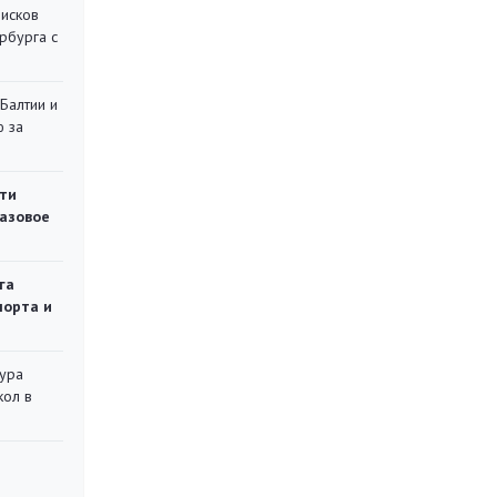
писков
рбурга с
 Балтии и
ю за
ти
газовое
га
порта и
тура
кол в