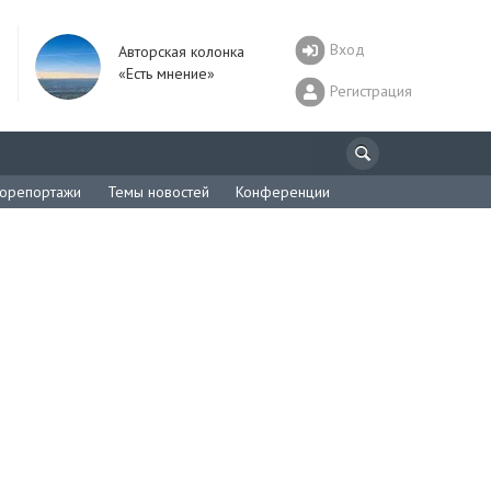
Вход
Авторская колонка
«Есть мнение»
Регистрация
орепортажи
Темы новостей
Конференции