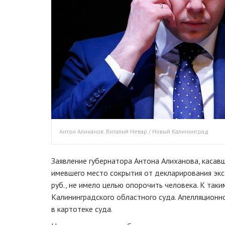
Антон Алиханов. Виталий Невар / Новый Калининград
Заявление губернатора Антона Алиханова, касавш
имевшего место сокрытия от декларирования экс
руб., не имело целью опорочить человека. К так
Калининградского областного суда. Апелляцион
в картотеке суда.