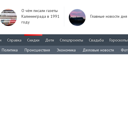
О чём писали газеты
Калининграда в 1991
Главные новости дня
году
м
Справка
Скидки
Дети
Спецпроекты
Свадьба
Гороскопы
Политика
Происшествия
Экономика
Деловые новости
Фот