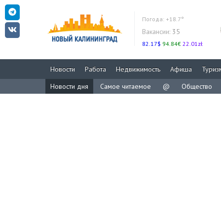
Погода:
+18.7°
Вакансии:
35
82.17$
94.84€
22.01zł
Новости
Работа
Недвижимость
Афиша
Туриз
Новости дня
Самое читаемое
@
Общество