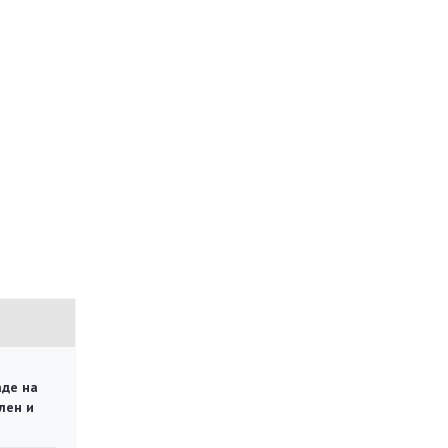
аде на
лен и