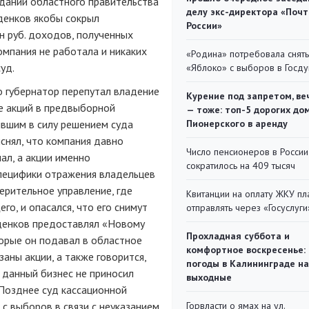
едании областного правительства
делу экс-директора «Поч
уденков якобы сокрыл
России»
н руб. доходов, полученных
омпания не работала и никаких
«Родина» потребовала снять
уд.
«Яблоко» с выборов в Госд
о губернатор перепутал владение
Курение под запретом, ве
е акций в предвыборной
— тоже: топ-5 дорогих до
ившим в силу решением суда
Пионерского в аренду
снял, что компания давно
Число пенсионеров в России
ал, а акции именно
сократилось на 409 тысяч
специфики отражения владельцев
верительное управление, где
Квитанции на оплату ЖКУ п
о, и опасался, что его снимут
отправлять через «Госуслуги
уденков предоставлял «Новому
Прохладная суббота и
орые он подавал в областное
комфортное воскресенье:
заны акции, а также говорится,
погоды в Калининграде на
 данный бизнес не приносил
выходные
 Позднее суд кассационной
с выборов в связи с неуказанием
Горвласти о ямах на ул.