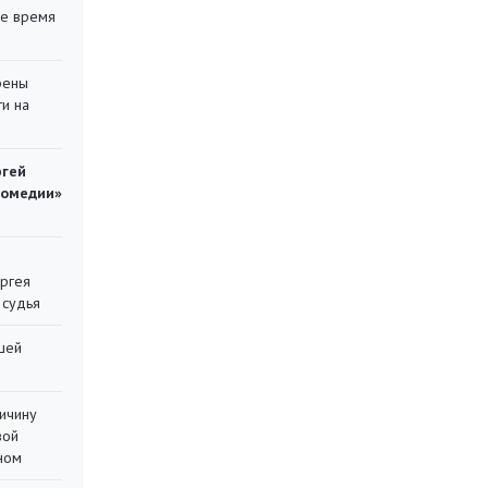
ее время
рены
ти на
ргей
комедии»
ергея
 судья
шей
ричину
вой
ном