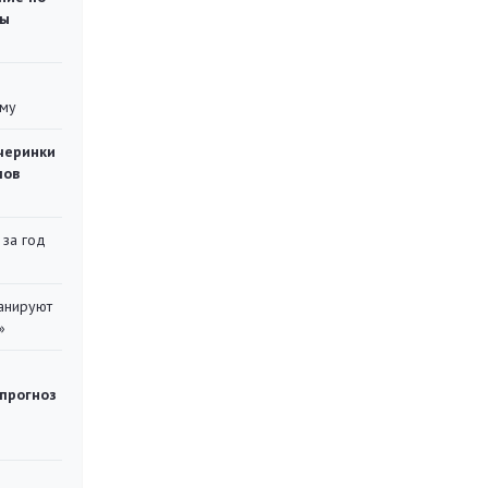
ты
уму
черинки
мов
 за год
ланируют
»
 прогноз