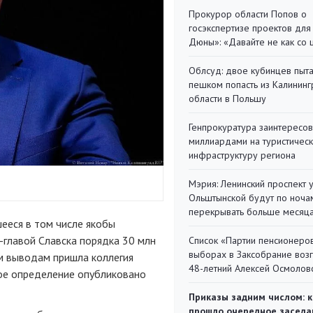
Прокурор области Попов о
госэкспертизе проектов для
Дюны»: «Давайте не как со
Облсуд: двое кубинцев пыта
пешком попасть из Калинин
области в Польшу
Генпрокуратура заинтересов
миллиардами на туристичес
инфраструктуру региона
Мэрия: Ленинский проспект 
Ольштынской будут по ноча
перекрывать больше месяц
ееся в том числе якобы
-главой Славска порядка 30 млн
Список «Партии пенсионеро
выборах в Заксобрание воз
им выводам пришла коллегия
48-летний Алексей Осмолов
ное определение опубликовано
Приказы задним числом: к
прошло очередное заседа