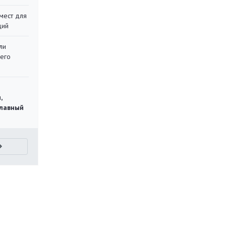
мест для
ций
ли
 его
,
главный