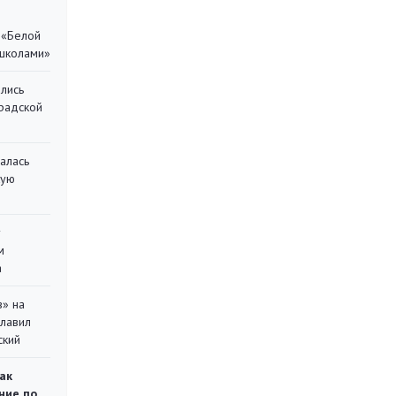
 «Белой
 школами»
лись
градской
алась
кую
у
м
а
в» на
главил
ский
ак
ние по