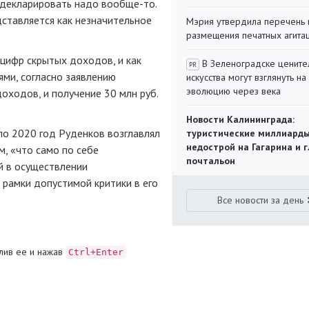
х декларировать надо вообще-то.
дставляется как незначительное
Мэрия утвердила перечень 
размещения печатных агита
 цифр скрытых доходов, и как
В Зеленоградске цените
PR
ями, согласно заявлению
искусства могут взглянуть на
эволюцию через века
оходов, и получение 30 млн руб.
Новости Калининграда:
по 2020 год Руденков возглавлял
туристические миллиарды
недострой на Гагарина и 
м, «что само по себе
почтальон
й в осуществлении
 рамки допустимой критики в его
Все новости за день
лив ее и нажав
Ctrl+Enter