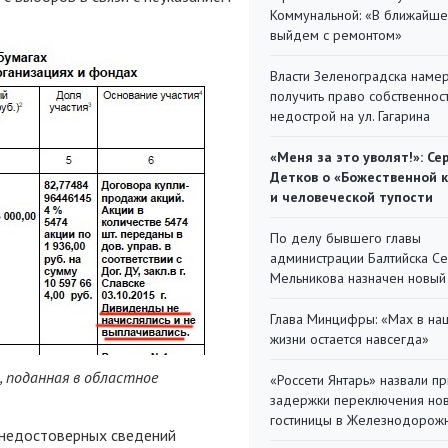
Коммунальной: «В ближайш
выйдем с ремонтом»
Власти Зеленоградска наме
получить право собственнос
недострой на ул. Гагарина
«Меня за это уволят!»: Се
Детков о «Божественной 
и человеческой тупости
По делу бывшего главы
администрации Балтийска С
Мельникова назначен новый
Глава Минцифры: «Мах в на
жизни остается навсегда»
, поданная в областное
«Россети Янтарь» назвали п
задержки переключения но
гостиницы в Железнодорож
 недостоверных сведений