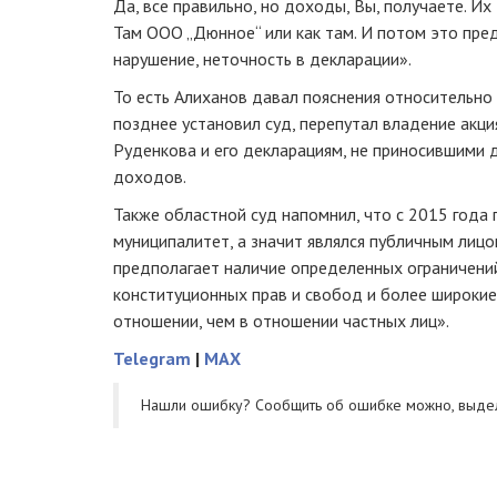
Да, все правильно, но доходы, Вы, получаете. И
Там ООО „Дюнное“ или как там. И потом это пре
нарушение, неточность в декларации».
То есть Алиханов давал пояснения относительно
позднее установил суд, перепутал владение акци
Руденкова и его декларациям, не приносившими д
доходов.
Также областной суд напомнил, что с 2015 года 
муниципалитет, а значит являлся публичным лицо
предполагает наличие определенных ограничени
конституционных прав и свобод и более широкие
отношении, чем в отношении частных лиц».
Telegram
|
MAX
Нашли ошибку? Cообщить об ошибке можно, выде