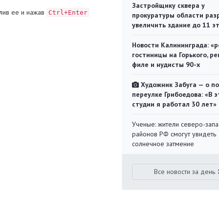
Застройщику сквера у
лив ее и нажав
Ctrl+Enter
прокуратуры области раз
увеличить здание до 11 э
Новости Калининграда: «р
гостиницы на Горького, ре
филе и нудисты 90-х
Художник Забуга — о п
переулке Грибоедова: «В э
студии я работал 30 лет»
Ученые: жители северо-зап
районов РФ смогут увидеть
солнечное затмение
Все новости за день