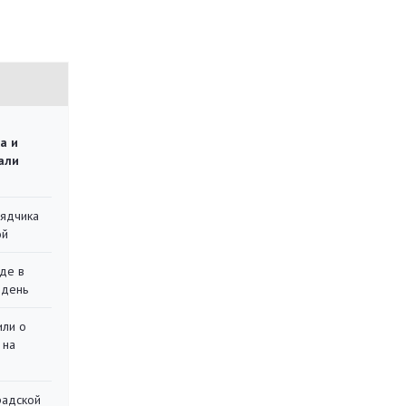
а и
али
рядчика
ой
де в
 день
или о
 на
радской