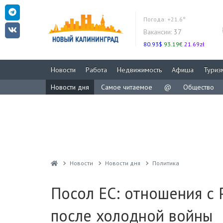
Погода:
+21.6°
Вакансии:
37
80.93$
93.19€
21.69zł
Новости
Работа
Недвижимость
Афиша
Туриз
Новости дня
Самое читаемое
@
Общество
Новости
Новости дня
Политика
Посол ЕС: отношения с 
после холодной войны