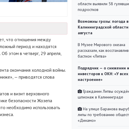
области выявили 58 гулявш
подростков
Возможны грозы: погода в
Калининградской области
августа
ет, что отношения между
В Музее Мирового океана
сложный период и находятся
рассказали, как восстанавли
Об этом в четверг, 29 апреля,
бастион «Литва»
Подрядчик — о снижении 
ента окончания холодной войны.
инвесторов к ОКН: «У всех
ниже», — приводятся слова
настроение»
Гражданин Литвы осуждён
атов и визит верховного
шпионаж в Калининграде
тике безопасности Жозепа
 что необходимо использовать
На улице Баранова выру
изнеса.
липы по требованию общест
«Динамо»