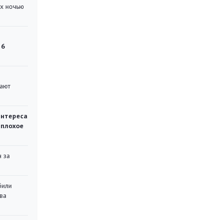
их ночью
 6
вают
интереса
 плохое
 за
били
ва