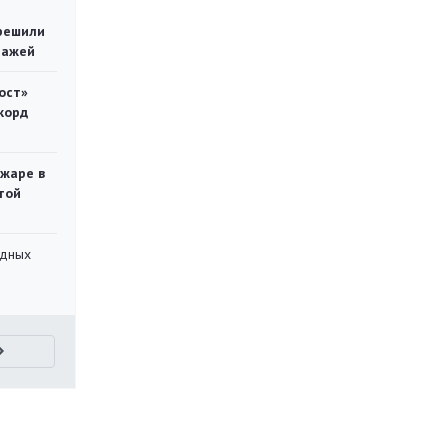
решили
тажей
ост»
корд
ожаре в
той
адных