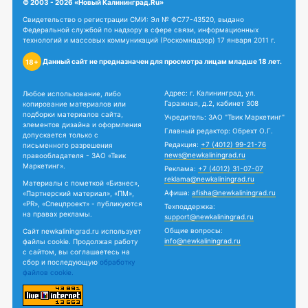
© 2003 - 2026 «Новый Калининград.Ru»
Свидетельство о регистрации СМИ: Эл № ФС77-43520, выдано
Федеральной службой по надзору в сфере связи, информационных
технологий и массовых коммуникаций (Роскомнадзор) 17 января 2011 г.
Данный сайт не предназначен для просмотра лицам младше 18 лет.
18+
Адрес: г. Калининград, ул.
Любое использование, либо
Гаражная, д.2, кабинет 308
копирование материалов или
подборки материалов сайта,
Учредитель: ЗАО "Твик Маркетинг"
элементов дизайна и оформления
Главный редактор: Обрехт О.Г.
допускается только с
Редакция:
+7 (4012) 99-21-76
письменного разрешения
news@newkaliningrad.ru
правообладателя - ЗАО «Твик
Маркетинг».
Реклама:
+7 (4012) 31-07-07
reklama@newkaliningrad.ru
Материалы с пометкой «Бизнес»,
Афиша:
afisha@newkaliningrad.ru
«Партнерский материал», «ПМ»,
«PR», «Спецпроект» - публикуются
Техподдержка:
на правах рекламы.
support@newkaliningrad.ru
Общие вопросы:
Сайт newkaliningrad.ru использует
info@newkaliningrad.ru
файлы cookie. Продолжая работу
с сайтом, вы соглашаетесь на
сбор и последующую
обработку
файлов cookie.