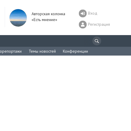
Вход
Авторская колонка
«Есть мнение»
Регистрация
орепортажи
Темы новостей
Конференции