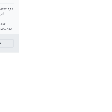
мест для
ций
оект
Мамоново