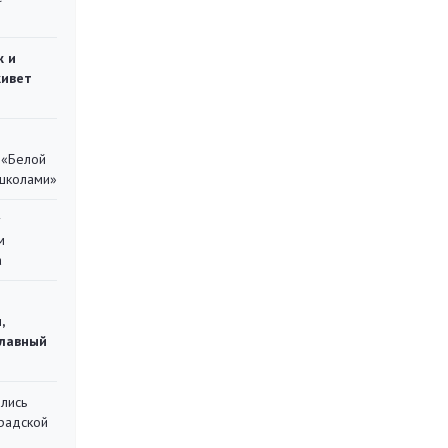
ж и
живет
 «Белой
 школами»
у
м
а
,
главный
лись
градской