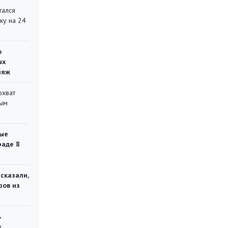
тался
ку на 24
о
ых
ляж
охват
ным
ые
раде 8
сказали,
ров из
ь
е