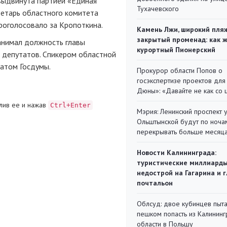
выдвинута партией «Единая
Тухачевского
ретарь областного комитета
роголосовало за Кропоткина.
Камень Лжи, широкий пля
закрытый променад: как 
анимал должность главы
курортный Пионерский
 депутатов. Спикером областной
татом Госдумы.
Прокурор области Попов о
госэкспертизе проектов для
Дюны»: «Давайте не как со
лив ее и нажав
Ctrl+Enter
Мэрия: Ленинский проспект 
Ольштынской будут по ноча
перекрывать больше месяц
Новости Калининграда:
туристические миллиарды
недострой на Гагарина и 
почтальон
Облсуд: двое кубинцев пыта
пешком попасть из Калинин
области в Польшу