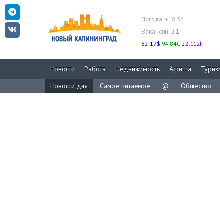
Погода:
+18.3°
Вакансии:
21
82.17$
94.84€
22.01zł
Новости
Работа
Недвижимость
Афиша
Туриз
Новости дня
Самое читаемое
@
Общество