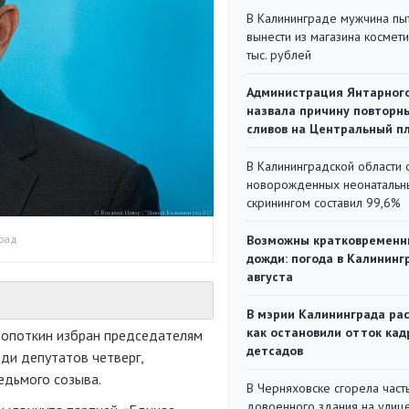
В Калининграде мужчина пы
вынести из магазина космети
тыс. рублей
Администрация Янтарног
назвала причину повторн
сливов на Центральный п
В Калининградской области 
новорожденных неонаталь
скринингом составил 99,6%
град
Возможны кратковременн
дожди: погода в Калининг
августа
В мэрии Калининграда рас
как остановили отток кад
ропоткин избран председателям
детсадов
ди депутатов четверг,
едьмого созыва.
В Черняховске сгорела част
довоенного здания на улиц