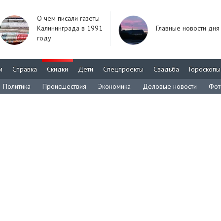
О чём писали газеты
Калининграда в 1991
Главные новости дня
году
м
Справка
Скидки
Дети
Спецпроекты
Свадьба
Гороскопы
Политика
Происшествия
Экономика
Деловые новости
Фот