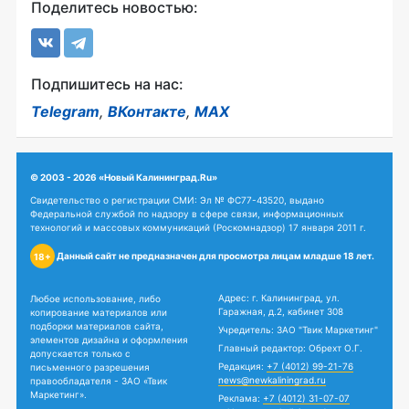
Поделитесь новостью:
Подпишитесь на нас:
Telegram
,
ВКонтакте
,
MAX
© 2003 - 2026 «Новый Калининград.Ru»
Свидетельство о регистрации СМИ: Эл № ФС77-43520, выдано
Федеральной службой по надзору в сфере связи, информационных
технологий и массовых коммуникаций (Роскомнадзор) 17 января 2011 г.
Данный сайт не предназначен для просмотра лицам младше 18 лет.
18+
Адрес: г. Калининград, ул.
Любое использование, либо
Гаражная, д.2, кабинет 308
копирование материалов или
подборки материалов сайта,
Учредитель: ЗАО "Твик Маркетинг"
элементов дизайна и оформления
Главный редактор: Обрехт О.Г.
допускается только с
Редакция:
+7 (4012) 99-21-76
письменного разрешения
news@newkaliningrad.ru
правообладателя - ЗАО «Твик
Маркетинг».
Реклама:
+7 (4012) 31-07-07