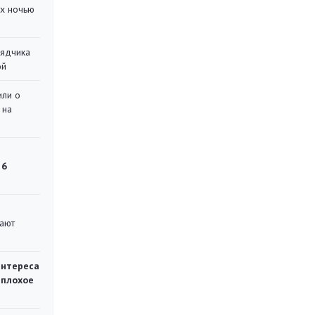
их ночью
рядчика
ой
или о
 на
 6
вают
интереса
 плохое