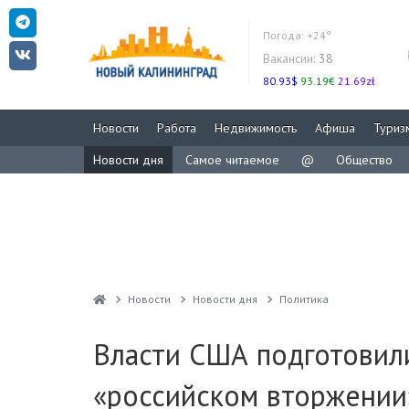
Погода:
+24°
Вакансии:
38
80.93$
93.19€
21.69zł
Новости
Работа
Недвижимость
Афиша
Туриз
Новости дня
Самое читаемое
@
Общество
Новости
Новости дня
Политика
Власти США подготовил
«российском вторжении