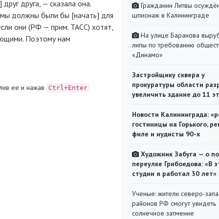
друг друга, — сказала она.
Гражданин Литвы осуждён
 мы должны были бы [начать] для
шпионаж в Калининграде
сли они (РФ — прим. ТАСС) хотят,
На улице Баранова выру
ающими. Поэтому нам
липы по требованию общест
«Динамо»
Застройщику сквера у
прокуратуры области раз
лив ее и нажав
Ctrl+Enter
увеличить здание до 11 э
Новости Калининграда: «р
гостиницы на Горького, ре
филе и нудисты 90-х
Художник Забуга — о п
переулке Грибоедова: «В э
студии я работал 30 лет»
Ученые: жители северо-зап
районов РФ смогут увидеть
солнечное затмение