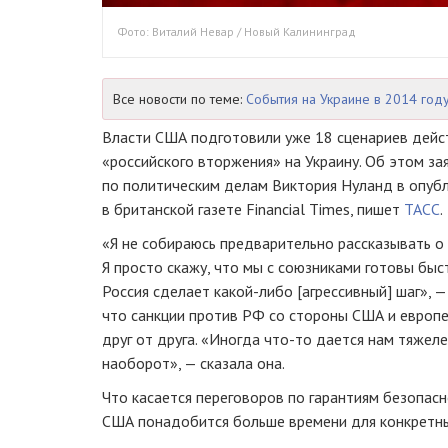
Фото: Виталий Невар / Новый Калининград
Все новости по теме:
События на Украине в 2014 год
Власти США подготовили уже 18 сценариев дейс
«российского вторжения» на Украину. Об этом за
по политическим делам Виктория Нуланд в опуб
в британской газете Financial Times, пишет
ТАСС
.
«Я не собираюсь предварительно рассказывать о 1
Я просто скажу, что мы с союзниками готовы быс
Россия сделает какой-либо [агрессивный] шаг», —
что санкции против РФ со стороны США и европе
друг от друга. «Иногда что-то дается нам тяжеле
наоборот», — сказала она.
Что касается переговоров по гарантиям безопас
США понадобится больше времени для конкретны