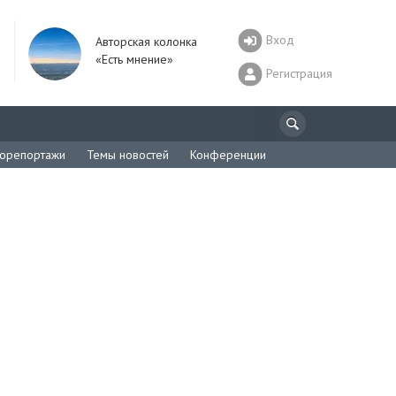
Вход
Авторская колонка
«Есть мнение»
Регистрация
орепортажи
Темы новостей
Конференции