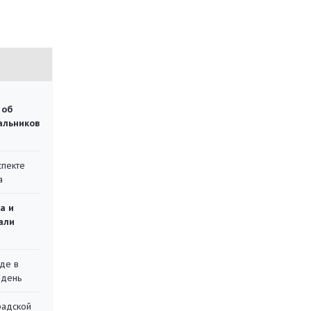
 об
чальников
спекте
а
а и
али
де в
 день
радской