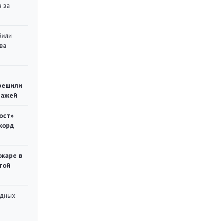
 за
били
ва
решили
тажей
ост»
корд
ожаре в
той
адных