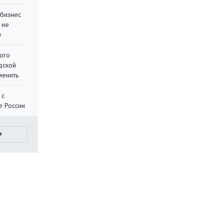
 бизнес
 не
у
ого
дской
менить
 с
е России