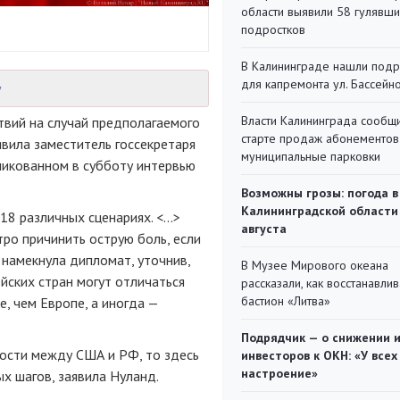
области выявили 58 гулявш
подростков
В Калининграде нашли под
для капремонта ул. Бассейн
у
Власти Калининграда сообщ
твий на случай предполагаемого
старте продаж абонементов
явила заместитель госсекретаря
муниципальные парковки
ликованном в субботу интервью
Возможны грозы: погода в
Калининградской области
8 различных сценариях. <...>
августа
тро причинить острую боль, если
 намекнула дипломат, уточнив,
В Музее Мирового океана
йских стран могут отличаться
рассказали, как восстанавли
бастион «Литва»
е, чем Европе, а иногда —
Подрядчик — о снижении 
ности между США и РФ, то здесь
инвесторов к ОКН: «У всех
настроение»
х шагов, заявила Нуланд.