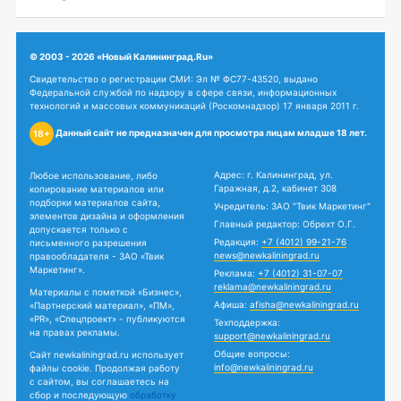
© 2003 - 2026 «Новый Калининград.Ru»
Свидетельство о регистрации СМИ: Эл № ФС77-43520, выдано
Федеральной службой по надзору в сфере связи, информационных
технологий и массовых коммуникаций (Роскомнадзор) 17 января 2011 г.
Данный сайт не предназначен для просмотра лицам младше 18 лет.
18+
Адрес: г. Калининград, ул.
Любое использование, либо
Гаражная, д.2, кабинет 308
копирование материалов или
подборки материалов сайта,
Учредитель: ЗАО "Твик Маркетинг"
элементов дизайна и оформления
Главный редактор: Обрехт О.Г.
допускается только с
Редакция:
+7 (4012) 99-21-76
письменного разрешения
news@newkaliningrad.ru
правообладателя - ЗАО «Твик
Маркетинг».
Реклама:
+7 (4012) 31-07-07
reklama@newkaliningrad.ru
Материалы с пометкой «Бизнес»,
Афиша:
afisha@newkaliningrad.ru
«Партнерский материал», «ПМ»,
«PR», «Спецпроект» - публикуются
Техподдержка:
на правах рекламы.
support@newkaliningrad.ru
Общие вопросы:
Сайт newkaliningrad.ru использует
info@newkaliningrad.ru
файлы cookie. Продолжая работу
с сайтом, вы соглашаетесь на
сбор и последующую
обработку