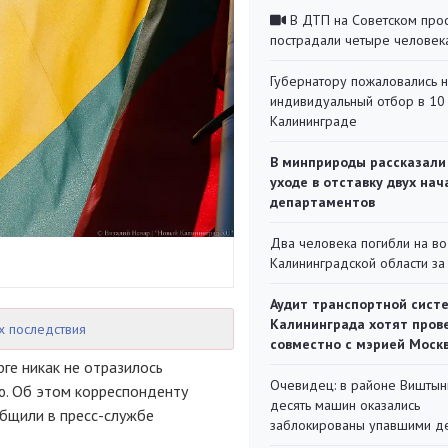
В ДТП на Советском про
пострадали четыре человек
Губернатору пожаловались 
индивидуальный отбор в 10 
Калининграде
В минприроды рассказали
уходе в отставку двух на
департаментов
Два человека погибли на во
Калининградской области за
Аудит транспортной сист
Калининграда хотят пров
х последствия
совместно с мэрией Моск
ге никак не отразилось
Очевидец: в районе Виштын
ю. Об этом корреспонденту
десять машин оказались
общили в пресс-службе
заблокированы упавшими д