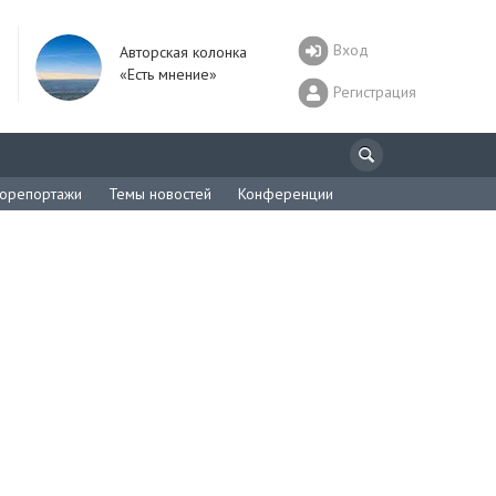
Вход
Авторская колонка
«Есть мнение»
Регистрация
орепортажи
Темы новостей
Конференции