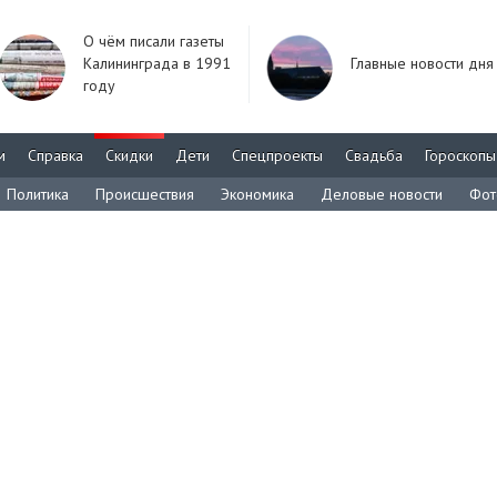
О чём писали газеты
Калининграда в 1991
Главные новости дня
году
м
Справка
Скидки
Дети
Спецпроекты
Свадьба
Гороскопы
Политика
Происшествия
Экономика
Деловые новости
Фот