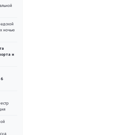
альной
радской
их ночью
га
порта и
 6
еестр
дия
ной
 суд