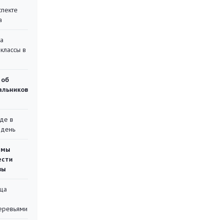
спекте
а
на
классы в
 об
чальников
де в
 день
емы
ести
вы
ца
еревьями