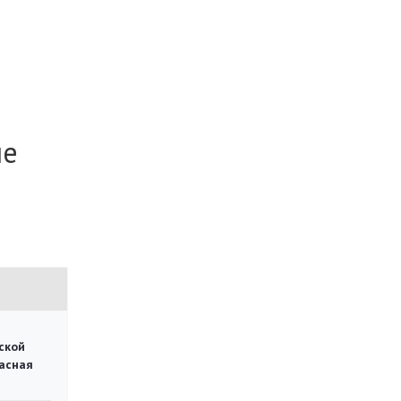
не
ской
асная