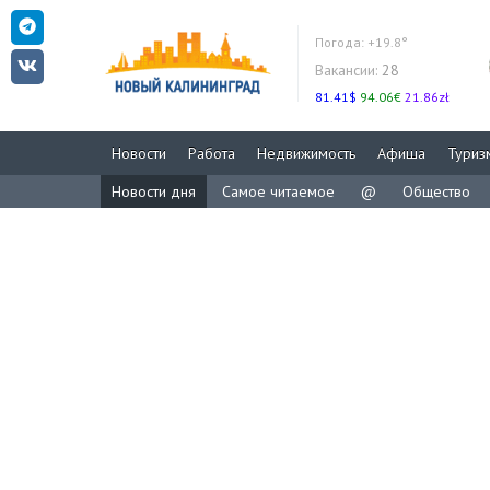
Погода:
+19.8°
Вакансии:
28
81.41$
94.06€
21.86zł
Новости
Работа
Недвижимость
Афиша
Туриз
Новости дня
Самое читаемое
@
Общество