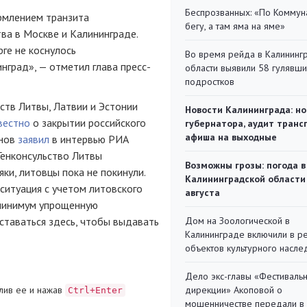
Беспрозванных: «По Коммун
рмлением транзита
бегу, а там яма на яме»
ва в Москве и Калининграде.
ге не коснулось
Во время рейда в Калининг
инград», — отметил глава пресс-
области выявили 58 гулявш
подростков
ств Литвы, Латвии и Эстонии
Новости Калининграда: но
вестно
о закрытии российского
губернатора, аудит транс
афиша на выходные
анов
заявил
в интервью РИА
Генконсульство Литвы
Возможны грозы: погода в
ки, литовцы пока не покинули.
Калининградской области
ситуация с учетом литовского
августа
 минимум упрощенную
ставаться здесь, чтобы выдавать
Дом на Зоологической в
Калининграде включили в р
объектов культурного насле
Дело экс-главы «Фестиваль
лив ее и нажав
дирекции» Акоповой о
Ctrl+Enter
мошенничестве передали в