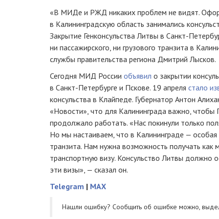
«В МИДе и РЖД никаких проблем не видят. Офо
в Калининградскую область занимались консульст
Закрытие Генконсульства Литвы в Санкт-Петербур
ни пассажирского, ни грузового транзита в Калин
службы правительства региона Дмитрий Лысков.
Сегодня МИД России
объявил
о закрытии консуль
в Санкт-Петербурге и Пскове. 19 апреля
стало из
консульства в Клайпеде. Губернатор Антон Алих
«Новости», что для Калининграда важно, чтобы 
продолжало работать. «Нас покинули только поля
Но мы настаиваем, что в Калининграде — особая 
транзита. Нам нужна возможность получать как
транспортную визу. Консульство Литвы должно о
эти визы», — сказал он.
Telegram
|
MAX
Нашли ошибку? Cообщить об ошибке можно, выде