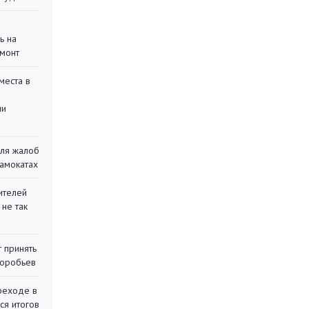
ь на
монт
места в
ли
для жалоб
самокатах
ителей
 не так
 принять
воробьев
реходе в
ся итогов