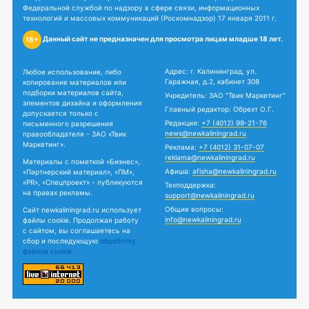
Федеральной службой по надзору в сфере связи, информационных
технологий и массовых коммуникаций (Роскомнадзор) 17 января 2011 г.
Данный сайт не предназначен для просмотра лицам младше 18 лет.
18+
Адрес: г. Калининград, ул.
Любое использование, либо
Гаражная, д.2, кабинет 308
копирование материалов или
подборки материалов сайта,
Учредитель: ЗАО "Твик Маркетинг"
элементов дизайна и оформления
Главный редактор: Обрехт О.Г.
допускается только с
Редакция:
+7 (4012) 99-21-76
письменного разрешения
news@newkaliningrad.ru
правообладателя - ЗАО «Твик
Маркетинг».
Реклама:
+7 (4012) 31-07-07
reklama@newkaliningrad.ru
Материалы с пометкой «Бизнес»,
Афиша:
afisha@newkaliningrad.ru
«Партнерский материал», «ПМ»,
«PR», «Спецпроект» - публикуются
Техподдержка:
на правах рекламы.
support@newkaliningrad.ru
Общие вопросы:
Сайт newkaliningrad.ru использует
info@newkaliningrad.ru
файлы cookie. Продолжая работу
с сайтом, вы соглашаетесь на
сбор и последующую
обработку
файлов cookie.