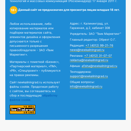
технологий и массовых коммуникаций (Роскомнадзор) 17 января 2011 г.
Данный сайт не предназначен для просмотра лицам младше 18 лет.
18+
Адрес: г. Калининград, ул.
Любое использование, либо
Гаражная, д.2, кабинет 308
копирование материалов или
подборки материалов сайта,
Учредитель: ЗАО "Твик Маркетинг"
элементов дизайна и оформления
Главный редактор: Обрехт О.Г.
допускается только с
Редакция:
+7 (4012) 99-21-76
письменного разрешения
news@newkaliningrad.ru
правообладателя - ЗАО «Твик
Маркетинг».
Реклама:
+7 (4012) 31-07-07
reklama@newkaliningrad.ru
Материалы с пометкой «Бизнес»,
Афиша:
afisha@newkaliningrad.ru
«Партнерский материал», «ПМ»,
«PR», «Спецпроект» - публикуются
Техподдержка:
на правах рекламы.
support@newkaliningrad.ru
Общие вопросы:
Сайт newkaliningrad.ru использует
info@newkaliningrad.ru
файлы cookie. Продолжая работу
с сайтом, вы соглашаетесь на
сбор и последующую
обработку
файлов cookie.