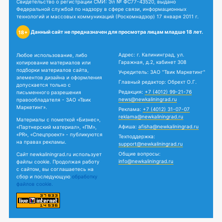
Свидетельство о регистрации СМИ: Эл № ФС77-43520, выдано
Федеральной службой по надзору в сфере связи, информационных
технологий и массовых коммуникаций (Роскомнадзор) 17 января 2011 г.
Данный сайт не предназначен для просмотра лицам младше 18 лет.
18+
Адрес: г. Калининград, ул.
Любое использование, либо
Гаражная, д.2, кабинет 308
копирование материалов или
подборки материалов сайта,
Учредитель: ЗАО "Твик Маркетинг"
элементов дизайна и оформления
Главный редактор: Обрехт О.Г.
допускается только с
Редакция:
+7 (4012) 99-21-76
письменного разрешения
news@newkaliningrad.ru
правообладателя - ЗАО «Твик
Маркетинг».
Реклама:
+7 (4012) 31-07-07
reklama@newkaliningrad.ru
Материалы с пометкой «Бизнес»,
Афиша:
afisha@newkaliningrad.ru
«Партнерский материал», «ПМ»,
«PR», «Спецпроект» - публикуются
Техподдержка:
на правах рекламы.
support@newkaliningrad.ru
Общие вопросы:
Сайт newkaliningrad.ru использует
info@newkaliningrad.ru
файлы cookie. Продолжая работу
с сайтом, вы соглашаетесь на
сбор и последующую
обработку
файлов cookie.