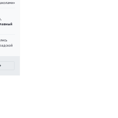
 школами»
,
главный
лись
градской