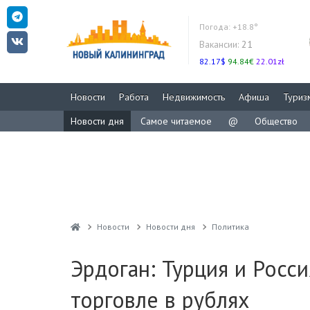
Погода:
+18.8°
Вакансии:
21
82.17$
94.84€
22.01zł
Новости
Работа
Недвижимость
Афиша
Туриз
Новости дня
Самое читаемое
@
Общество
Новости
Новости дня
Политика
Эрдоган: Турция и Росс
торговле в рублях