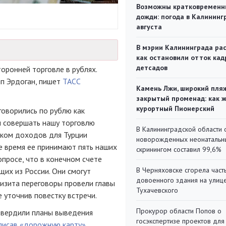
Возможны кратковременн
дожди: погода в Калининг
августа
В мэрии Калининграда рас
как остановили отток кад
детсадов
торонней торговле в рублях.
п Эрдоган, пишет
ТАСС
Камень Лжи, широкий пля
закрытый променад: как 
курортный Пионерский
оворились по рублю как
м совершать нашу торговлю
В Калининградской области 
ником доходов для Турции
новорожденных неонаталь
ее время ее принимают пять наших
скринингом составил 99,6%
опросе, что в конечном счете
В Черняховске сгорела част
их из России. Они смогут
довоенного здания на улиц
визита переговоры провели главы
Тухачевского
е уточнив повестку встречи.
Прокурор области Попов о
дтвердили планы выведения
госэкспертизе проектов для
писав «дорожную карту»