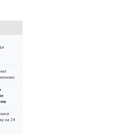
да
»
оект
Мамоново
о
ых
ляж
тался
ку на 24