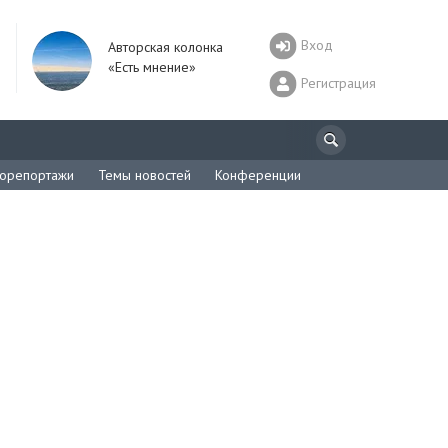
Вход
Авторская колонка
«Есть мнение»
Регистрация
орепортажи
Темы новостей
Конференции