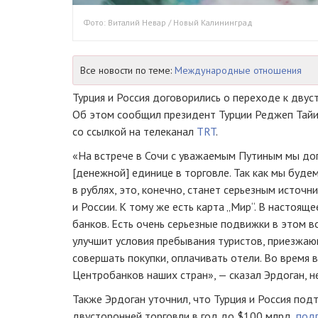
Фото: Виталий Невар / Новый Калининград
Все новости по теме:
Международные отношения
Турция и Россия договорились о переходе к двус
Об этом сообщил президент Турции Реджеп Тайи
со ссылкой на телеканал
TRT
.
«На встрече в Сочи с уважаемым Путиным мы дог
[денежной] единице в торговле. Так как мы буде
в рублях, это, конечно, станет серьезным источ
и России. К тому же есть карта „Мир“. В настоящ
банков. Есть очень серьезные подвижки в этом в
улучшит условия пребывания туристов, приезжающ
совершать покупки, оплачивать отели. Во время 
Центробанков наших стран», — сказал Эрдоган, н
Также Эрдоган уточнил, что Турция и Россия по
двусторонней торговли в год до $100 млрд,
под