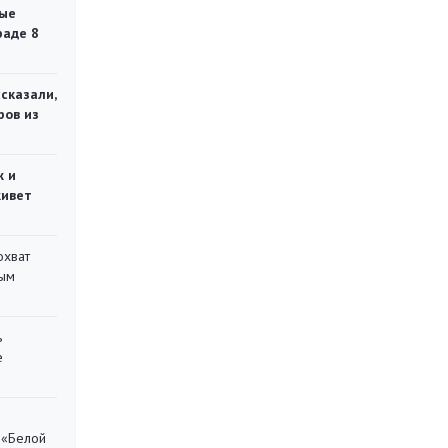
ые
раде 8
сказали,
ров из
ж и
живет
охват
ным
ь
е
 «Белой