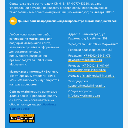
Свидетельство о регистрации СМИ: Эл № ФС77-43520, выдано
Федеральной службой по надзору в сфере связи, информационных
технологий и массовых коммуникаций (Роскомнадзор) 17 января 2011 г.
Данный сайт не предназначен для просмотра лицам младше 18 лет.
18+
Адрес: г. Калининград, ул.
Любое использование, либо
Гаражная, д.2, кабинет 308
копирование материалов или
подборки материалов сайта,
Учредитель: ЗАО "Твик Маркетинг"
элементов дизайна и оформления
Главный редактор: Обрехт О.Г.
допускается только с
Редакция:
+7 (4012) 99-21-76
письменного разрешения
news@newkaliningrad.ru
правообладателя - ЗАО «Твик
Маркетинг».
Реклама:
+7 (4012) 31-07-07
reklama@newkaliningrad.ru
Материалы с пометкой «Бизнес»,
Афиша:
afisha@newkaliningrad.ru
«Партнерский материал», «ПМ»,
«PR», «Спецпроект» - публикуются
Техподдержка:
на правах рекламы.
support@newkaliningrad.ru
Общие вопросы:
Сайт newkaliningrad.ru использует
info@newkaliningrad.ru
файлы cookie. Продолжая работу
с сайтом, вы соглашаетесь на
сбор и последующую
обработку
файлов cookie.