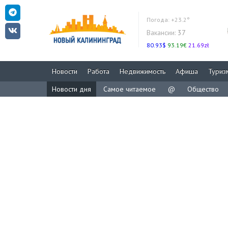
Погода:
+23.2°
Вакансии:
37
80.93$
93.19€
21.69zł
Новости
Работа
Недвижимость
Афиша
Туриз
Новости дня
Самое читаемое
@
Общество