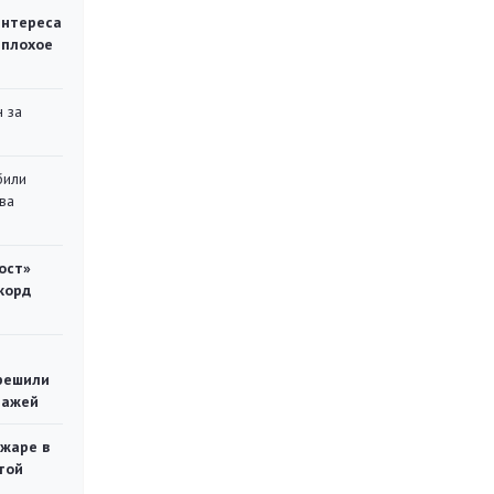
интереса
 плохое
 за
били
ва
ост»
корд
решили
тажей
ожаре в
той