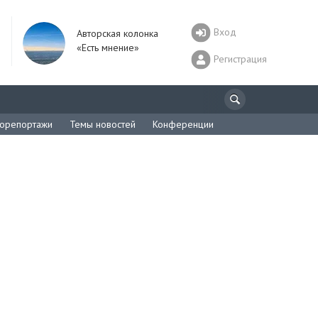
Вход
Авторская колонка
«Есть мнение»
Регистрация
орепортажи
Темы новостей
Конференции