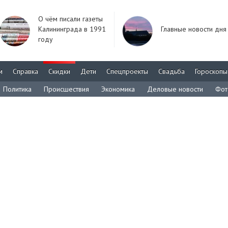
О чём писали газеты
Калининграда в 1991
Главные новости дня
году
м
Справка
Скидки
Дети
Спецпроекты
Свадьба
Гороскопы
Политика
Происшествия
Экономика
Деловые новости
Фот