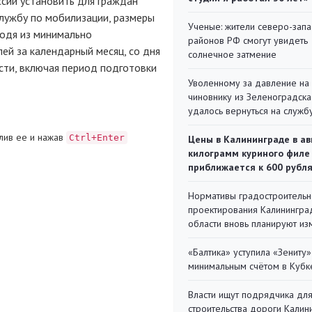
сии установить для граждан
лужбу по мобилизации, размеры
Ученые: жители северо-зап
ходя из минимально
районов РФ смогут увидеть
лей за календарный месяц, со дня
солнечное затмение
асти, включая период подготовки
Уволенному за давление на
чиновнику из Зеленоградска
удалось вернуться на служб
лив ее и нажав
Ctrl+Enter
Цены в Калининграде в ав
килограмм куриного филе
приближается к 600 рубл
Нормативы градостроительн
проектирования Калинингра
области вновь планируют из
«Балтика» уступила «Зениту»
минимальным счётом в Кубк
Власти ищут подрядчика дл
строительства дороги Калин