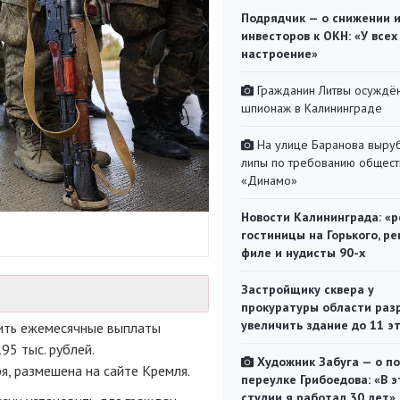
Подрядчик — о снижении 
инвесторов к ОКН: «У всех
настроение»
Гражданин Литвы осуждён
шпионаж в Калининграде
На улице Баранова выру
липы по требованию общест
«Динамо»
Новости Калининграда: «р
гостиницы на Горького, ре
филе и нудисты 90-х
Застройщику сквера у
прокуратуры области раз
увеличить здание до 11 э
ить ежемесячные выплаты
5 тыс. рублей.
Художник Забуга — о п
я, размешена на сайте Кремля.
переулке Грибоедова: «В э
студии я работал 30 лет»