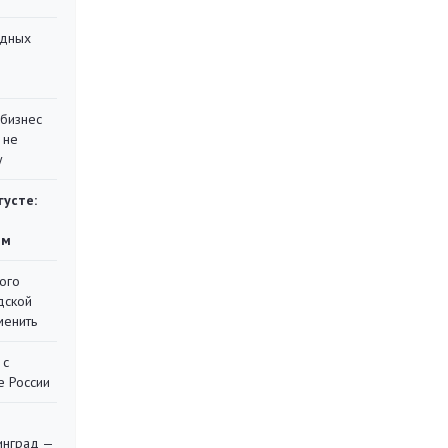
адных
 бизнес
 не
у
густе:
ям
ого
дской
менить
 с
е России
я
инград —