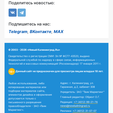
Поделитесь новостью:
Подпишитесь на нас:
Telegram
,
ВКонтакте
,
MAX
© 2003 - 2026 «Новый Калининград.Ru»
Свидетельство о регистрации СМИ: Эл № ФС77-43520, выдано
Федеральной службой по надзору в сфере связи, информационных
технологий и массовых коммуникаций (Роскомнадзор) 17 января 2011 г.
Данный сайт не предназначен для просмотра лицам младше 18 лет.
18+
Адрес: г. Калининград, ул.
Любое использование, либо
Гаражная, д.2, кабинет 308
копирование материалов или
подборки материалов сайта,
Учредитель: ЗАО "Твик Маркетинг"
элементов дизайна и оформления
Главный редактор: Обрехт О.Г.
допускается только с
Редакция:
+7 (4012) 99-21-76
письменного разрешения
news@newkaliningrad.ru
правообладателя - ЗАО «Твик
Маркетинг».
Реклама:
+7 (4012) 31-07-07