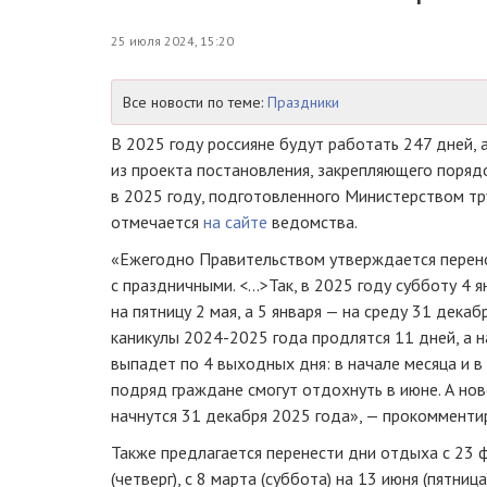
25 июля 2024, 15:20
Все новости по теме:
Праздники
В 2025 году россияне будут работать 247 дней, 
из проекта постановления, закрепляющего поря
в 2025 году, подготовленного Министерством тр
отмечается
на сайт
е
ведомства.
«Ежегодно Правительством утверждается перен
с праздничными. <...>Так, в 2025 году субботу 4
на пятницу 2 мая, а 5 января — на среду 31 дека
каникулы 2024-2025 года продлятся 11 дней, а н
выпадет по 4 выходных дня: в начале месяца и в
подряд граждане смогут отдохнуть в июне. А но
начнутся 31 декабря 2025 года», — прокомменти
Также предлагается перенести дни отдыха с 23 ф
(четверг), с 8 марта (суббота) на 13 июня (пятница