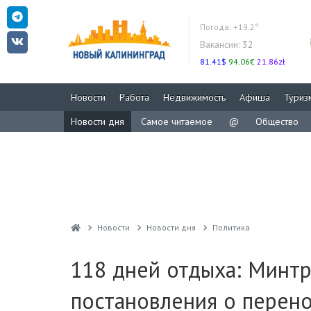
Погода:
+19.2°
Вакансии:
32
81.41$
94.06€
21.86zł
Новости
Работа
Недвижимость
Афиша
Туриз
Новости дня
Самое читаемое
@
Общество
Новости
Новости дня
Политика
118 дней отдыха: Минтр
постановления о перен