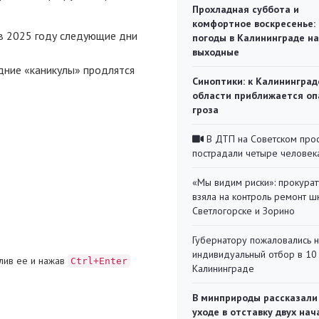
Прохладная суббота и
комфортное воскресенье:
 в 2025 году следующие дни
погоды в Калининграде на
выходные
годние «каникулы» продлятся
Синоптики: к Калининград
области приближается оп
гроза
В ДТП на Советском про
пострадали четыре человек
«Мы видим риски»: прокура
взяла на контроль ремонт ш
Светлогорске и Зорино
Губернатору пожаловались 
индивидуальный отбор в 10 
лив ее и нажав
Ctrl+Enter
Калининграде
В минприроды рассказали
уходе в отставку двух на