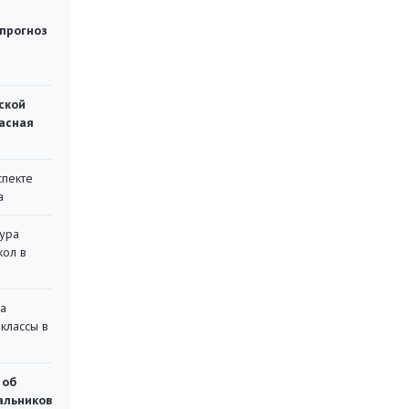
 прогноз
ской
асная
спекте
а
тура
кол в
на
классы в
 об
чальников