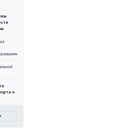
емы
ести
вы
ца
еревьями
альной
га
порта и