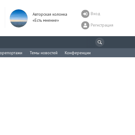
Вход
Авторская колонка
«Есть мнение»
Регистрация
орепортажи
Темы новостей
Конференции