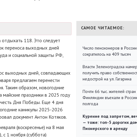
САМОЕ ЧИТАЕМОЕ:
а отдыхать 118. Это следует
док переноса выходных дней
Число пенсионеров в России
сократилось на 409 тысяч
уда и социальной защиты РФ,
Власти Зеленоградска наме
ос выходных дней, совпадающих
получить право собственнос
недострой на ул. Гагарина
 января предлагаем перенести
бря. Таким образом, новогодние
Почти 66 тыс. жителей стран
а майские праздники в 2025 году
Финляндии въехали в Росси
 честь Дня Победы. Еще 4 дня
полгода
вогодние каникулы 2025-2026
Курение под запретом, ве
ровал документ Антон Котяков.
— тоже: топ-5 дорогих до
евраля (воскресенье) на 8 мая
Пионерского в аренду
), с 1 ноября (суббота)