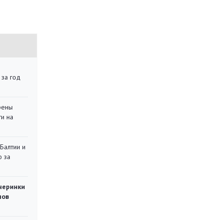
 за год
рены
ти на
 Балтии и
ю за
черинки
мов