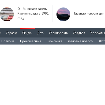
О чём писали газеты
Калининграда в 1991
Главные новости дня
году
м
Справка
Скидки
Дети
Спецпроекты
Свадьба
Гороскопы
Политика
Происшествия
Экономика
Деловые новости
Фот