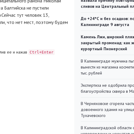
униципального района Николай
назвала причину повторн
сливов на Центральный п
та Балтийска не пустили
Сейчас тут человек 13,
До +24°С и без осадков: п
ли, что нет мест, поэтому будем
Калининграде 9 августа
Камень Лжи, широкий пля
закрытый променад: как 
курортный Пионерский
лив ее и нажав
Ctrl+Enter
В Калининграде мужчина пы
вынести из магазина космети
тыс. рублей
Экспертиза не одобрила пр
благоустройства сквера в 
В Черняховске сгорела част
довоенного здания на улиц
Тухачевского
В Калининградской области 
новорожденных неонаталь