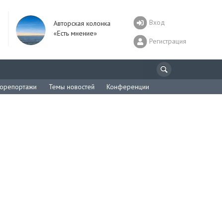
Вход
Авторская колонка
«Есть мнение»
Регистрация
орепортажи
Темы новостей
Конференции