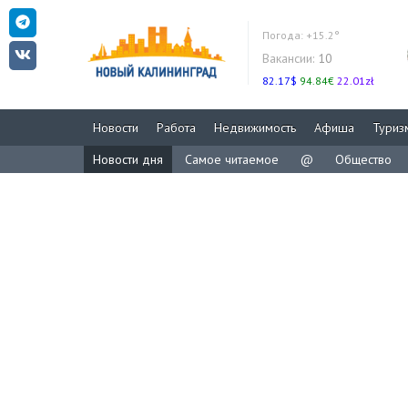
Погода:
+15.2°
Вакансии:
10
82.17$
94.84€
22.01zł
Новости
Работа
Недвижимость
Афиша
Туриз
Новости дня
Самое читаемое
@
Общество