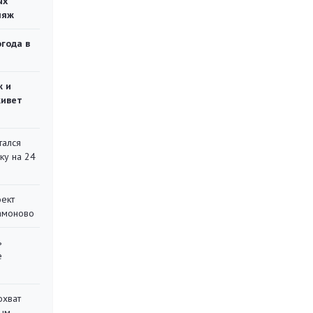
ых
ляж
огода в
ж и
живет
тался
ку на 24
оект
Мамоново
ь
е
охват
ным