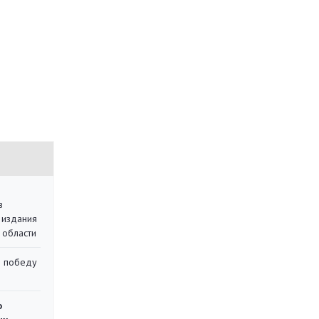
в
 издания
 области
ю победу
о