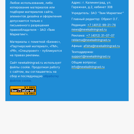
Адрес: г. Калининград, ул.
Любое использование, либо
Гаражная, д.2, кабинет 308
копирование материалов или
подборки материалов сайта,
Учредитель: ЗАО "Твик Маркетинг"
элементов дизайна и оформления
Главный редактор: Обрехт О.Г.
допускается только с
Редакция:
+7 (4012) 99-21-76
письменного разрешения
news@newkaliningrad.ru
правообладателя - ЗАО «Твик
Маркетинг».
Реклама:
+7 (4012) 31-07-07
reklama@newkaliningrad.ru
Материалы с пометкой «Бизнес»,
Афиша:
afisha@newkaliningrad.ru
«Партнерский материал», «ПМ»,
«PR», «Спецпроект» - публикуются
Техподдержка:
на правах рекламы.
support@newkaliningrad.ru
Общие вопросы:
Сайт newkaliningrad.ru использует
info@newkaliningrad.ru
файлы cookie. Продолжая работу
с сайтом, вы соглашаетесь на
сбор и последующую
обработку
файлов cookie.