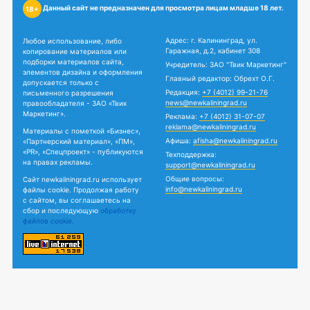
Данный сайт не предназначен для просмотра лицам младше 18 лет.
18+
Адрес: г. Калининград, ул.
Любое использование, либо
Гаражная, д.2, кабинет 308
копирование материалов или
подборки материалов сайта,
Учредитель: ЗАО "Твик Маркетинг"
элементов дизайна и оформления
Главный редактор: Обрехт О.Г.
допускается только с
Редакция:
+7 (4012) 99-21-76
письменного разрешения
news@newkaliningrad.ru
правообладателя - ЗАО «Твик
Маркетинг».
Реклама:
+7 (4012) 31-07-07
reklama@newkaliningrad.ru
Материалы с пометкой «Бизнес»,
Афиша:
afisha@newkaliningrad.ru
«Партнерский материал», «ПМ»,
«PR», «Спецпроект» - публикуются
Техподдержка:
на правах рекламы.
support@newkaliningrad.ru
Общие вопросы:
Сайт newkaliningrad.ru использует
info@newkaliningrad.ru
файлы cookie. Продолжая работу
с сайтом, вы соглашаетесь на
сбор и последующую
обработку
файлов cookie.