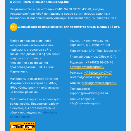
© 2003 - 2026 «Новый Калининград.Ru»
Свидетельство о регистрации СМИ: Эл № ФС77-43520, выдано
Федеральной службой по надзору в сфере связи, информационных
технологий и массовых коммуникаций (Роскомнадзор) 17 января 2011 г.
Данный сайт не предназначен для просмотра лицам младше 18 лет.
18+
Адрес: г. Калининград, ул.
Любое использование, либо
Гаражная, д.2, кабинет 308
копирование материалов или
подборки материалов сайта,
Учредитель: ЗАО "Твик Маркетинг"
элементов дизайна и оформления
Главный редактор: Обрехт О.Г.
допускается только с
Редакция:
+7 (4012) 99-21-76
письменного разрешения
news@newkaliningrad.ru
правообладателя - ЗАО «Твик
Маркетинг».
Реклама:
+7 (4012) 31-07-07
reklama@newkaliningrad.ru
Материалы с пометкой «Бизнес»,
Афиша:
afisha@newkaliningrad.ru
«Партнерский материал», «ПМ»,
«PR», «Спецпроект» - публикуются
Техподдержка:
на правах рекламы.
support@newkaliningrad.ru
Общие вопросы:
Сайт newkaliningrad.ru использует
info@newkaliningrad.ru
файлы cookie. Продолжая работу
с сайтом, вы соглашаетесь на
сбор и последующую
обработку
файлов cookie.