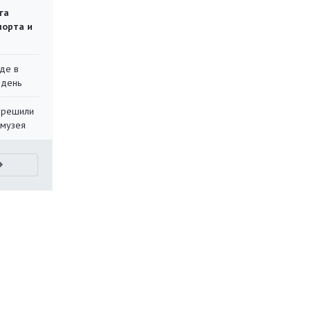
га
порта и
де в
 день
 решили
 музея