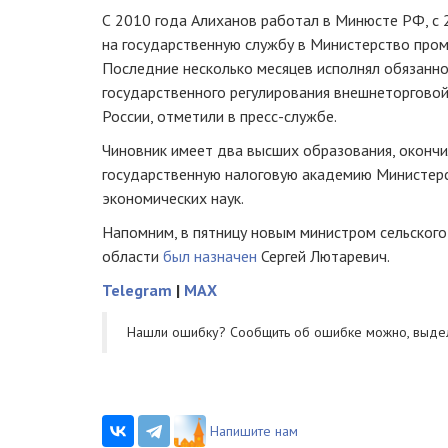
С 2010 года Алиханов работал в Минюсте РФ, с 
на государственную службу в Министерство пром
Последние несколько месяцев исполнял обязанн
государственного регулирования внешнеторгово
России, отметили в
пресс-службе
.
Чиновник имеет два высших образования, оконч
государственную налоговую академию Министер
экономических наук.
Напомним, в пятницу новым министром сельского
области
был назначен
Сергей Лютаревич.
Telegram
|
MAX
Нашли ошибку? Cообщить об ошибке можно, выде
Напишите нам