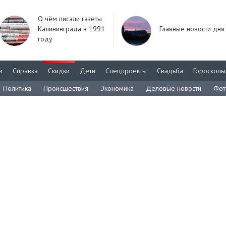
О чём писали газеты
Калининграда в 1991
Главные новости дня
году
м
Справка
Скидки
Дети
Спецпроекты
Свадьба
Гороскопы
Политика
Происшествия
Экономика
Деловые новости
Фот