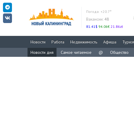
Погода:
+20.7°
Вакансии:
48
81.41$
94.06€
21.86zł
Новости
Работа
Недвижимость
Афиша
Туриз
Новости дня
Самое читаемое
@
Общество