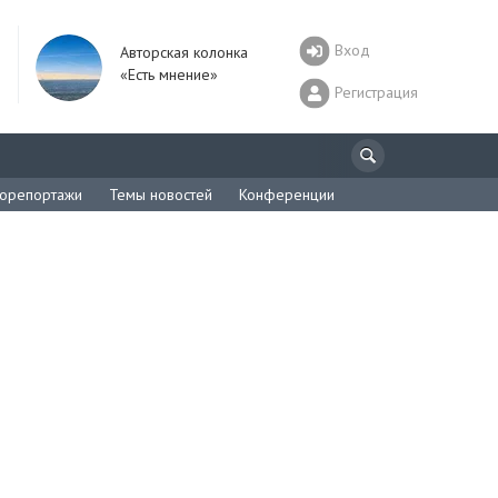
Вход
Авторская колонка
«Есть мнение»
Регистрация
орепортажи
Темы новостей
Конференции