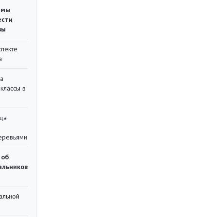
емы
ести
вы
спекте
а
на
классы в
ца
еревьями
 об
чальников
альной