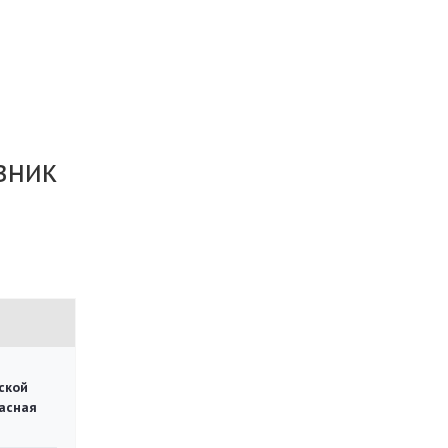
вник
ской
асная