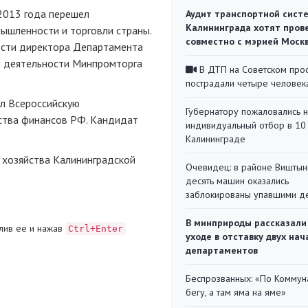
2013 года перешел
Аудит транспортной сист
Калининграда хотят пров
ышленности и торговли страны.
совместно с мэрией Моск
ости директора Департамента
й деятельности Минпромторга
В ДТП на Советском про
пострадали четыре человек
ил Всероссийскую
Губернатору пожаловались 
ства финансов РФ. Кандидат
индивидуальный отбор в 10 
Калининграде
 хозяйства Калининградской
Очевидец: в районе Виштын
десять машин оказались
заблокированы упавшими д
В минприроды рассказали
лив ее и нажав
Ctrl+Enter
уходе в отставку двух на
департаментов
Беспрозванных: «По Коммун
бегу, а там яма на яме»