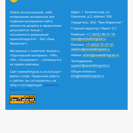
Адрес: г. Калининград, ул.
Любое использование, либо
Гаражная, д.2, кабинет 308
копирование материалов или
подборки материалов сайта,
Учредитель: ЗАО "Твик Маркетинг"
элементов дизайна и оформления
Главный редактор: Обрехт О.Г.
допускается только с
Редакция:
+7 (4012) 99-21-76
письменного разрешения
news@newkaliningrad.ru
правообладателя - ЗАО «Твик
Маркетинг».
Реклама:
+7 (4012) 31-07-07
reklama@newkaliningrad.ru
Материалы с пометкой «Бизнес»,
Афиша:
afisha@newkaliningrad.ru
«Партнерский материал», «ПМ»,
«PR», «Спецпроект» - публикуются
Техподдержка:
на правах рекламы.
support@newkaliningrad.ru
Общие вопросы:
Сайт newkaliningrad.ru использует
info@newkaliningrad.ru
файлы cookie. Продолжая работу
с сайтом, вы соглашаетесь на
сбор и последующую
обработку
файлов cookie.