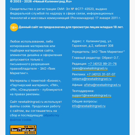
© 2003 - 2026 «Новый Калининград.Ru»
Свидетельство о регистрации СМИ: Эл № ФС77-43520, выдано
Федеральной службой по надзору в сфере связи, информационных
технологий и массовых коммуникаций (Роскомнадзор) 17 января 2011 г.
Данный сайт не предназначен для просмотра лицам младше 18 лет.
18+
Адрес: г. Калининград, ул.
Любое использование, либо
Гаражная, д.2, кабинет 308
копирование материалов или
подборки материалов сайта,
Учредитель: ЗАО "Твик Маркетинг"
элементов дизайна и оформления
Главный редактор: Обрехт О.Г.
допускается только с
Редакция:
+7 (4012) 99-21-76
письменного разрешения
news@newkaliningrad.ru
правообладателя - ЗАО «Твик
Маркетинг».
Реклама:
+7 (4012) 31-07-07
reklama@newkaliningrad.ru
Материалы с пометкой «Бизнес»,
Афиша:
afisha@newkaliningrad.ru
«Партнерский материал», «ПМ»,
«PR», «Спецпроект» - публикуются
Техподдержка:
на правах рекламы.
support@newkaliningrad.ru
Общие вопросы:
Сайт newkaliningrad.ru использует
info@newkaliningrad.ru
файлы cookie. Продолжая работу
с сайтом, вы соглашаетесь на
сбор и последующую
обработку
файлов cookie.