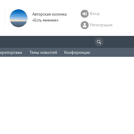
Вход
Авторская колонка
«Есть мнение»
Регистрация
орепортажи
Темы новостей
Конференции