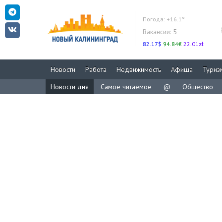
Погода:
+16.1°
Вакансии:
5
82.17$
94.84€
22.01zł
Новости
Работа
Недвижимость
Афиша
Туриз
Новости дня
Самое читаемое
@
Общество