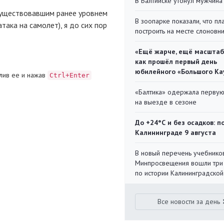
В Балтийске утонул мужчина
существовавшим ранее уровнем
В зоопарке показали, что пл
така на самолет), я до сих пор
построить на месте слоновн
«Ещё жарче, ещё масштаб
как прошёл первый день
юбилейного «Большого Ка
лив ее и нажав
Ctrl+Enter
«Балтика» одержала перву
на выезде в сезоне
До +24°С и без осадков: п
Калининграде 9 августа
В новый перечень учебнико
Минпросвещения вошли три
по истории Калининградской
Все новости за день