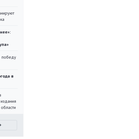
анируют
ика
нее»:
упа»
ю победу
огода в
в
 издания
 области