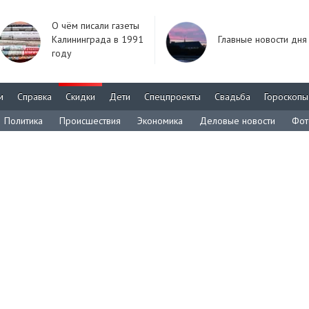
О чём писали газеты
Калининграда в 1991
Главные новости дня
году
м
Справка
Скидки
Дети
Спецпроекты
Свадьба
Гороскопы
Политика
Происшествия
Экономика
Деловые новости
Фот