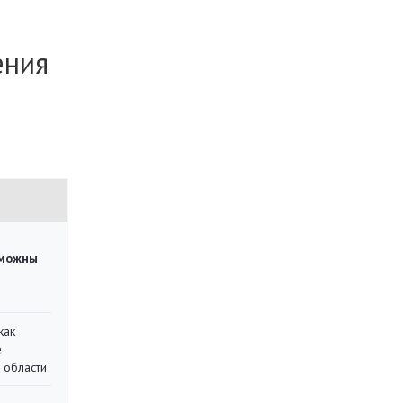
ения
зможны
как
е
 области