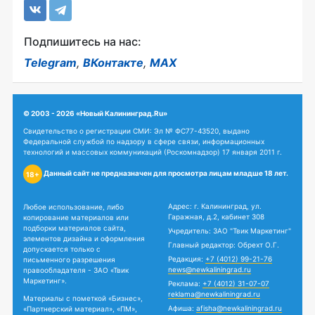
Подпишитесь на нас:
Telegram
,
ВКонтакте
,
MAX
© 2003 - 2026 «Новый Калининград.Ru»
Свидетельство о регистрации СМИ: Эл № ФС77-43520, выдано
Федеральной службой по надзору в сфере связи, информационных
технологий и массовых коммуникаций (Роскомнадзор) 17 января 2011 г.
Данный сайт не предназначен для просмотра лицам младше 18 лет.
18+
Адрес: г. Калининград, ул.
Любое использование, либо
Гаражная, д.2, кабинет 308
копирование материалов или
подборки материалов сайта,
Учредитель: ЗАО "Твик Маркетинг"
элементов дизайна и оформления
Главный редактор: Обрехт О.Г.
допускается только с
Редакция:
+7 (4012) 99-21-76
письменного разрешения
news@newkaliningrad.ru
правообладателя - ЗАО «Твик
Маркетинг».
Реклама:
+7 (4012) 31-07-07
reklama@newkaliningrad.ru
Материалы с пометкой «Бизнес»,
Афиша:
afisha@newkaliningrad.ru
«Партнерский материал», «ПМ»,