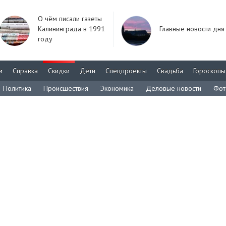
О чём писали газеты
Калининграда в 1991
Главные новости дня
году
м
Справка
Скидки
Дети
Спецпроекты
Свадьба
Гороскопы
Политика
Происшествия
Экономика
Деловые новости
Фот