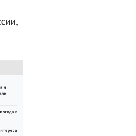
сии,
а и
али
 погода в
интереса