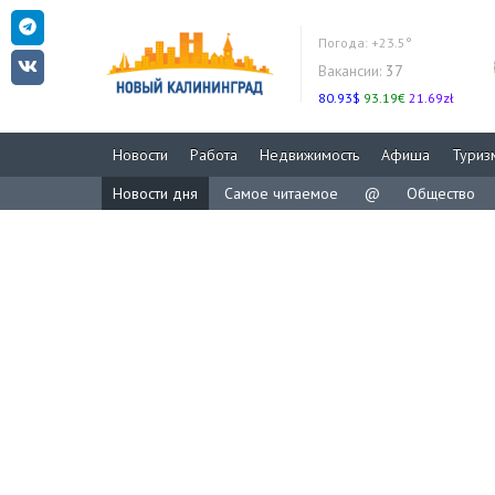
Погода:
+23.5°
Вакансии:
37
80.93$
93.19€
21.69zł
Новости
Работа
Недвижимость
Афиша
Туриз
Новости дня
Самое читаемое
@
Общество