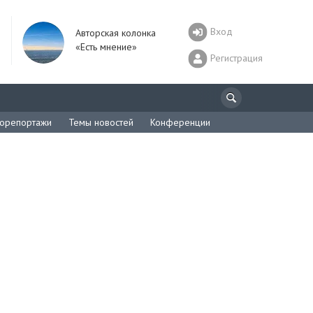
Вход
Авторская колонка
«Есть мнение»
Регистрация
орепортажи
Темы новостей
Конференции