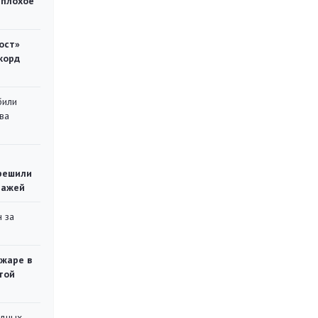
 плохое
ост»
корд
били
ва
решили
тажей
 за
ожаре в
той
адных