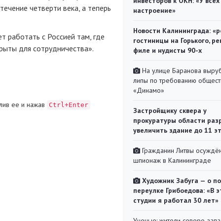
инвесторов к ОКН: «У всех
течение четверти века, а теперь
настроение»
Новости Калининграда: «р
т работать с Россией там, где
гостиницы на Горького, ре
рыты для сотрудничества».
филе и нудисты 90-х
На улице Баранова выру
липы по требованию общест
«Динамо»
лив ее и нажав
Ctrl+Enter
Застройщику сквера у
прокуратуры области раз
увеличить здание до 11 э
Гражданин Литвы осуждён
шпионаж в Калининграде
Художник Забуга — о п
переулке Грибоедова: «В э
студии я работал 30 лет»
Ученые: жители северо-зап