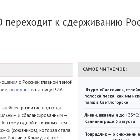
переходит к сдерживанию Рос
САМОЕ ЧИТАЕМОЕ:
ошения с Россией главной темой
аве,
передаёт
в пятницу РИА
Штурм «Ласточки», стройк
полоска песка: как мы иск
пляж в Светлогорске
льнейшее развитие подхода
 сильным и сбалансированным —
Ливни, шквалы и до +33°С:
Калининграде 5 августа
. Поэтому одной из важных тем
жки (союзников), которая стала
Подрядчик — о снижении 
ие России в Крыму, к фазе