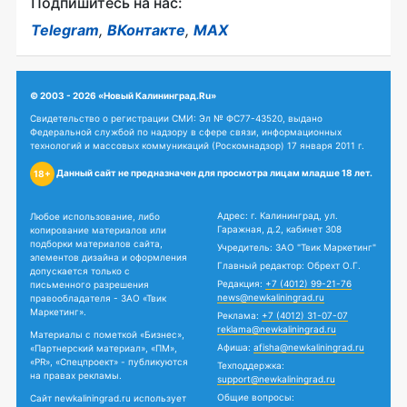
Подпишитесь на нас:
Telegram
,
ВКонтакте
,
MAX
© 2003 - 2026 «Новый Калининград.Ru»
Свидетельство о регистрации СМИ: Эл № ФС77-43520, выдано
Федеральной службой по надзору в сфере связи, информационных
технологий и массовых коммуникаций (Роскомнадзор) 17 января 2011 г.
Данный сайт не предназначен для просмотра лицам младше 18 лет.
18+
Адрес: г. Калининград, ул.
Любое использование, либо
Гаражная, д.2, кабинет 308
копирование материалов или
подборки материалов сайта,
Учредитель: ЗАО "Твик Маркетинг"
элементов дизайна и оформления
Главный редактор: Обрехт О.Г.
допускается только с
Редакция:
+7 (4012) 99-21-76
письменного разрешения
news@newkaliningrad.ru
правообладателя - ЗАО «Твик
Маркетинг».
Реклама:
+7 (4012) 31-07-07
reklama@newkaliningrad.ru
Материалы с пометкой «Бизнес»,
Афиша:
afisha@newkaliningrad.ru
«Партнерский материал», «ПМ»,
«PR», «Спецпроект» - публикуются
Техподдержка:
на правах рекламы.
support@newkaliningrad.ru
Общие вопросы:
Сайт newkaliningrad.ru использует