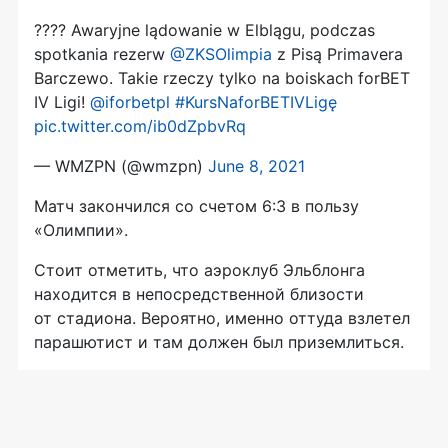
???? Awaryjne lądowanie w Elblągu, podczas
spotkania rezerw
@ZKSOlimpia
z Pisą Primavera
Barczewo. Takie rzeczy tylko na boiskach forBET
IV Ligi!
@iforbetpl
#KursNaforBETIVLigę
pic.twitter.com/ib0dZpbvRq
— WMZPN (@wmzpn)
June 8, 2021
Матч закончился со счетом 6:3 в пользу
«Олимпии».
Стоит отметить, что аэроклуб Эльблонга
находится в непосредственной близости
от стадиона. Вероятно, именно оттуда взлетел
парашютист и там должен был приземлиться.