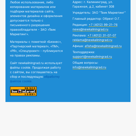
Адрес: г. Калининград, ул.
Любое использование, либо
Гаражная, д.2, кабинет 308
копирование материалов или
подборки материалов сайта,
Учредитель: ЗАО "Твик Маркетинг"
элементов дизайна и оформления
Главный редактор: Обрехт О.Г.
допускается только с
Редакция:
+7 (4012) 99-21-76
письменного разрешения
news@newkaliningrad.ru
правообладателя - ЗАО «Твик
Маркетинг».
Реклама:
+7 (4012) 31-07-07
reklama@newkaliningrad.ru
Материалы с пометкой «Бизнес»,
Афиша:
afisha@newkaliningrad.ru
«Партнерский материал», «ПМ»,
«PR», «Спецпроект» - публикуются
Техподдержка:
на правах рекламы.
support@newkaliningrad.ru
Общие вопросы:
Сайт newkaliningrad.ru использует
info@newkaliningrad.ru
файлы cookie. Продолжая работу
с сайтом, вы соглашаетесь на
сбор и последующую
обработку
файлов cookie.