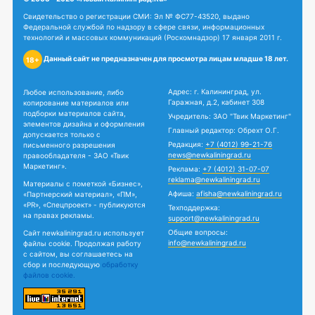
Свидетельство о регистрации СМИ: Эл № ФС77-43520, выдано
Федеральной службой по надзору в сфере связи, информационных
технологий и массовых коммуникаций (Роскомнадзор) 17 января 2011 г.
Данный сайт не предназначен для просмотра лицам младше 18 лет.
18+
Адрес: г. Калининград, ул.
Любое использование, либо
Гаражная, д.2, кабинет 308
копирование материалов или
подборки материалов сайта,
Учредитель: ЗАО "Твик Маркетинг"
элементов дизайна и оформления
Главный редактор: Обрехт О.Г.
допускается только с
Редакция:
+7 (4012) 99-21-76
письменного разрешения
news@newkaliningrad.ru
правообладателя - ЗАО «Твик
Маркетинг».
Реклама:
+7 (4012) 31-07-07
reklama@newkaliningrad.ru
Материалы с пометкой «Бизнес»,
Афиша:
afisha@newkaliningrad.ru
«Партнерский материал», «ПМ»,
«PR», «Спецпроект» - публикуются
Техподдержка:
на правах рекламы.
support@newkaliningrad.ru
Общие вопросы:
Сайт newkaliningrad.ru использует
info@newkaliningrad.ru
файлы cookie. Продолжая работу
с сайтом, вы соглашаетесь на
сбор и последующую
обработку
файлов cookie.