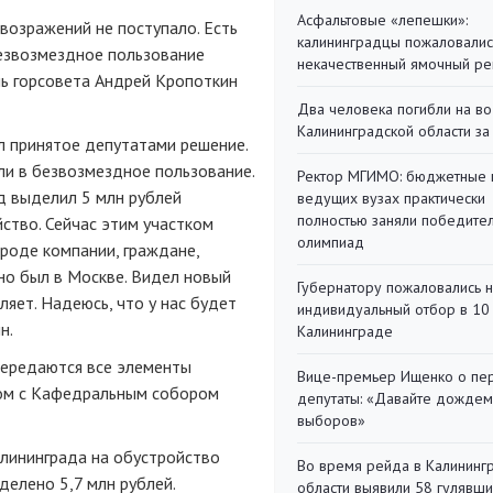
Асфальтовые «лепешки»:
 возражений не поступало. Есть
калининградцы пожаловалис
езвозмездное пользование
некачественный ямочный ре
ль горсовета Андрей Кропоткин
Два человека погибли на во
Калининградской области за
л принятое депутатами решение.
ли в безвозмездное пользование.
Ректор МГИМО: бюджетные 
од выделил 5 млн рублей
ведущих вузах практически
полностью заняли победите
ство. Сейчас этим участком
олимпиад
ороде компании, граждане,
но был в Москве. Видел новый
Губернатору пожаловались 
ляет. Надеюсь, что у нас будет
индивидуальный отбор в 10 
н.
Калининграде
передаются все элементы
Вице-премьер Ищенко о пе
дом с Кафедральным собором
депутаты: «Давайте дождем
выборов»
алининграда на обустройство
Во время рейда в Калининг
елено 5,7 млн рублей.
области выявили 58 гулявш