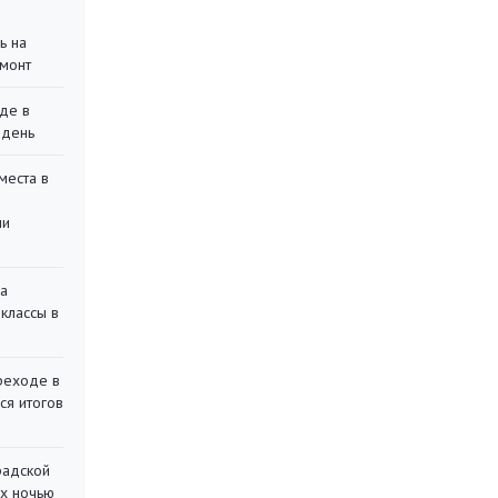
ь на
монт
де в
 день
места в
ли
на
классы в
реходе в
ся итогов
радской
их ночью