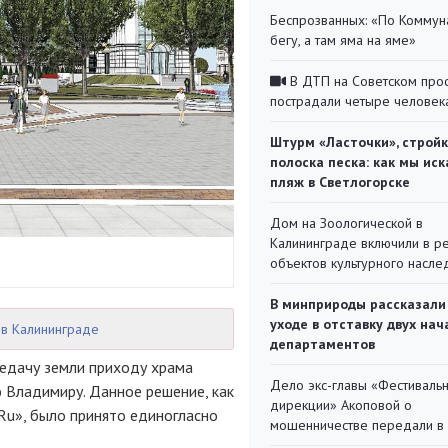
Беспрозванных: «По Коммун
бегу, а там яма на яме»
В ДТП на Советском про
пострадали четыре человек
Штурм «Ласточки», стройк
полоска песка: как мы иск
пляж в Светлогорске
Дом на Зоологической в
Калининграде включили в р
объектов культурного насле
В минприроды рассказали
уходе в отставку двух на
 в Калининграде
департаментов
едачу земли приходу храма
Дело экс-главы «Фестиваль
ю Владимиру. Данное решение, как
дирекции» Акоповой о
Ru», было принято единогласно
мошенничестве передали в