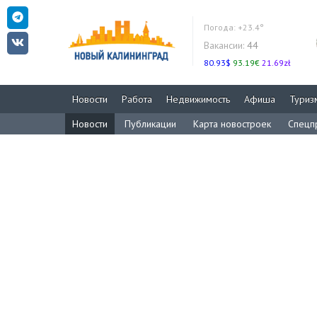
Погода:
+23.4°
Вакансии:
44
80.93$
93.19€
21.69zł
Новости
Работа
Недвижимость
Афиша
Туриз
Новости
Публикации
Карта новостроек
Спецп