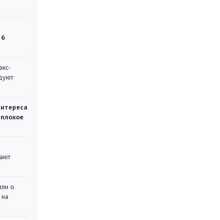
 6
экс-
дуют
интереса
 плохое
вают
или о
 на