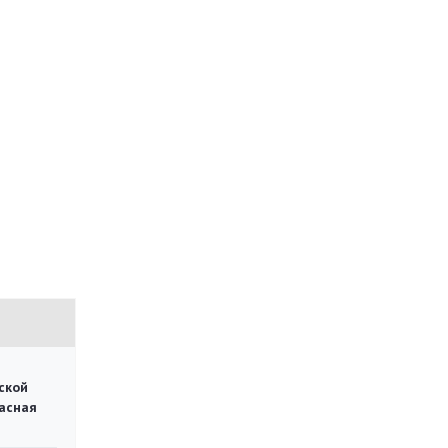
ской
асная