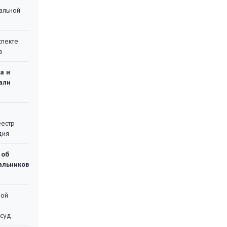
альной
спекте
а
а и
али
еестр
дия
 об
чальников
ной
 суд