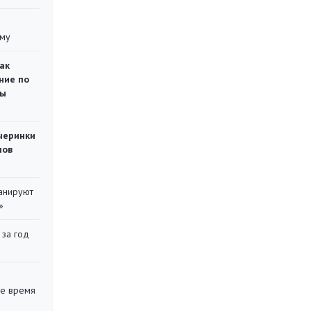
уму
ак
ние по
ты
черинки
мов
ланируют
»
 за год
ее время