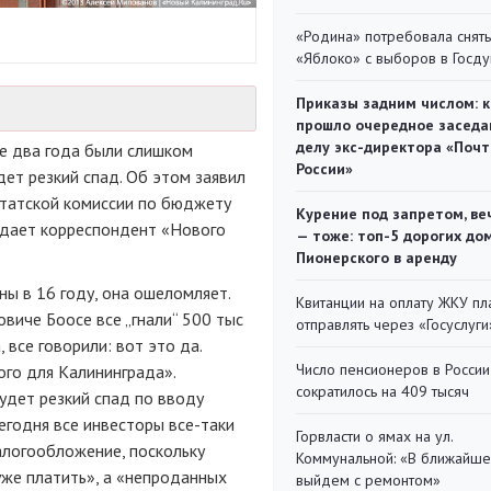
«Родина» потребовала снять
«Яблоко» с выборов в Госд
Приказы задним числом: к
прошло очередное заседа
делу экс-директора «Поч
е два года были слишком
России»
ет резкий спад. Об этом заявил
утатской комиссии по бюджету
Курение под запретом, ве
едает корреспондент «Нового
— тоже: топ-5 дорогих до
Пионерского в аренду
ы в 16 году, она ошеломляет.
Квитанции на оплату ЖКУ п
овиче Боосе все „гнали“ 500 тыс
отправлять через «Госуслуги
 все говорили: вот это да.
Число пенсионеров в России
ого для Калининграда».
сократилось на 409 тысяч
удет резкий спад по вводу
сегодня все инвесторы
все-таки
Горвласти о ямах на ул.
алогообложение, поскольку
Коммунальной: «В ближайш
же платить», а «непроданных
выйдем с ремонтом»