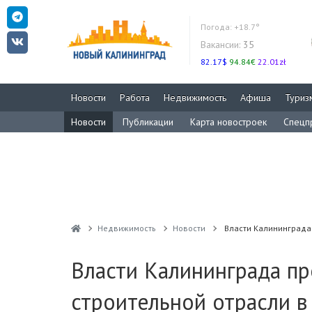
Погода:
+18.7°
Вакансии:
35
82.17$
94.84€
22.01zł
Новости
Работа
Недвижимость
Афиша
Туриз
Новости
Публикации
Карта новостроек
Спецп
Недвижимость
Новости
Власти Калининграда 
Власти Калининграда пр
строительной отрасли в