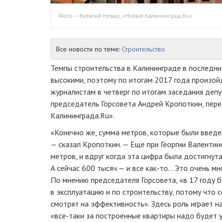
Фото — Виталий Невар, «Новый Калининград.Ru»
Все новости по теме:
Строительство
Темпы строительства в Калининграде в последни
высокими, поэтому по итогам 2017 года произойд
журналистам в четверг по итогам заседания деп
председатель Горсовета Андрей Кропоткин, пер
Калининграда.Ru».
«Конечно же, сумма метров, которые были введен
— сказал Кропоткин. — Еще при Георгии Валентин
метров, и вдруг когда эта цифра была достигнута,
А сейчас 600 тысяч — и все
как-то
… Это очень мн
По мнению председателя Горсовета, «в 17 году б
в эксплуатацию и по строительству, потому что 
смотрят на эффективность». Здесь роль играет н
«
все-таки
за построенные квартиры надо будет у