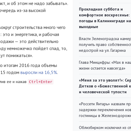
кт, и об этом не надо забывать».
Прохладная суббота и
 очередь
из-за
высокой
комфортное воскресенье:
погоды в Калининграде на
выходные
вокруг строительства много чего
 это и энергетика, и рабочая
Власти Зеленоградска наме
 продажи — это действительно
получить право собственнос
году немножечко пойдет спад, то,
недострой на ул. Гагарина
дут понижаться».
Глава Минцифры: «Мах в на
по итогам 2016 года объемы
жизни остается навсегда»
2015 годом
выросли на 16,5%
.
«Меня за это уволят!»: Се
лив ее и нажав
Ctrl+Enter
Детков о «Божественной 
и человеческой тупости
«Россети Янтарь» назвали п
задержки переключения но
гостиницы в Железнодорож
Облизбирком исключил из с