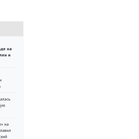
аде на
лен и
у
м
а
алась
кую
в» на
главил
ский