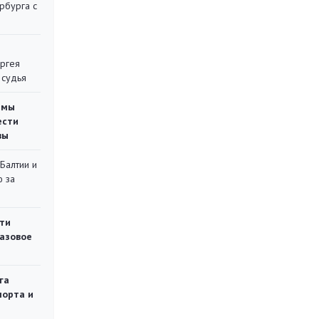
рбурга с
ергея
 судья
емы
ести
вы
 Балтии и
ю за
ти
газовое
га
порта и