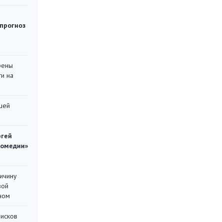
 прогноз
рены
ти на
шей
ргей
комедии»
ричину
вой
ном
писков