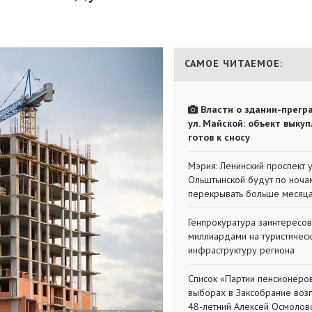
САМОЕ ЧИТАЕМОЕ:
Власти о здании-прегр
ул. Майской: объект выкуп
готов к сносу
Мэрия: Ленинский проспект 
Ольштынской будут по ноча
перекрывать больше месяц
Генпрокуратура заинтересов
миллиардами на туристичес
инфраструктуру региона
Список «Партии пенсионеро
выборах в Заксобрание воз
48-летний Алексей Осмолов