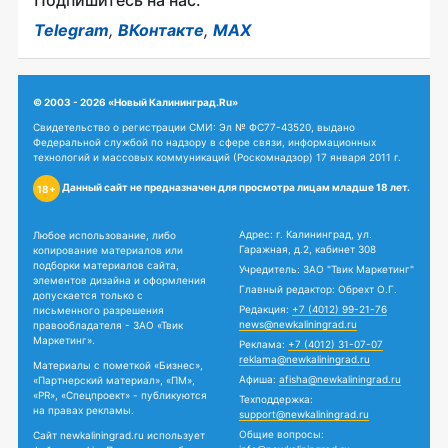
Подпишитесь на нас:
Telegram
,
ВКонтакте
,
MAX
© 2003 - 2026 «Новый Калининград.Ru»
Свидетельство о регистрации СМИ: Эл № ФС77-43520, выдано
Федеральной службой по надзору в сфере связи, информационных
технологий и массовых коммуникаций (Роскомнадзор) 17 января 2011 г.
Данный сайт не предназначен для просмотра лицам младше 18 лет.
18+
Адрес: г. Калининград, ул.
Любое использование, либо
Гаражная, д.2, кабинет 308
копирование материалов или
подборки материалов сайта,
Учредитель: ЗАО "Твик Маркетинг"
элементов дизайна и оформления
Главный редактор: Обрехт О.Г.
допускается только с
Редакция:
+7 (4012) 99-21-76
письменного разрешения
news@newkaliningrad.ru
правообладателя - ЗАО «Твик
Маркетинг».
Реклама:
+7 (4012) 31-07-07
reklama@newkaliningrad.ru
Материалы с пометкой «Бизнес»,
Афиша:
afisha@newkaliningrad.ru
«Партнерский материал», «ПМ»,
«PR», «Спецпроект» - публикуются
Техподдержка:
на правах рекламы.
support@newkaliningrad.ru
Общие вопросы:
Сайт newkaliningrad.ru использует