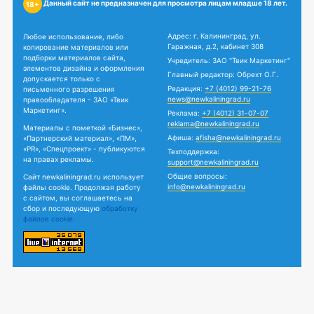
Данный сайт не предназначен для просмотра лицам младше 18 лет.
18+
Адрес: г. Калининград, ул.
Любое использование, либо
Гаражная, д.2, кабинет 308
копирование материалов или
подборки материалов сайта,
Учредитель: ЗАО "Твик Маркетинг"
элементов дизайна и оформления
Главный редактор: Обрехт О.Г.
допускается только с
Редакция:
+7 (4012) 99-21-76
письменного разрешения
news@newkaliningrad.ru
правообладателя - ЗАО «Твик
Маркетинг».
Реклама:
+7 (4012) 31-07-07
reklama@newkaliningrad.ru
Материалы с пометкой «Бизнес»,
Афиша:
afisha@newkaliningrad.ru
«Партнерский материал», «ПМ»,
«PR», «Спецпроект» - публикуются
Техподдержка:
на правах рекламы.
support@newkaliningrad.ru
Общие вопросы:
Сайт newkaliningrad.ru использует
info@newkaliningrad.ru
файлы cookie. Продолжая работу
с сайтом, вы соглашаетесь на
сбор и последующую
обработку
файлов cookie.