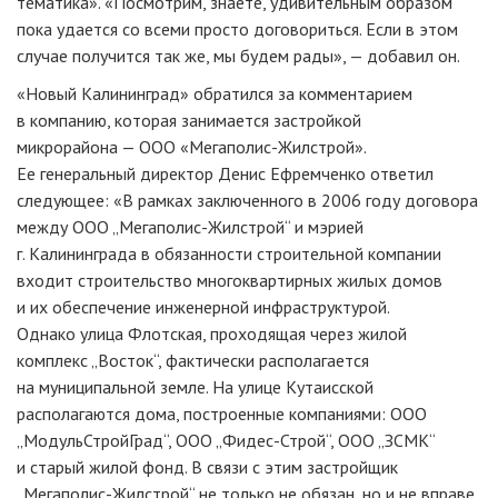
тематика». «Посмотрим, знаете, удивительным образом
пока удается со всеми просто договориться. Если в этом
случае получится так же, мы будем рады», — добавил он.
«Новый Калининград» обратился за комментарием
в компанию, которая занимается застройкой
микрорайона —
ООО «Мегаполис-Жилстрой»
.
Ее генеральный директор Денис Ефремченко ответил
следующее: «В рамках заключенного в 2006 году договора
между ООО „
Мегаполис-Жилстрой
“ и мэрией
г. Калининграда в обязанности строительной компании
входит строительство многоквартирных жилых домов
и их обеспечение инженерной инфраструктурой.
Однако улица Флотская, проходящая через жилой
комплекс „Восток“, фактически располагается
на муниципальной земле. На улице Кутаисской
располагаются дома, построенные компаниями: ООО
„МодульСтройГрад“, ООО „
Фидес-Строй
“, ООО „ЗСМК“
и старый жилой фонд. В связи с этим застройщик
„
Мегаполис-Жилстрой
“ не только не обязан, но и не вправе